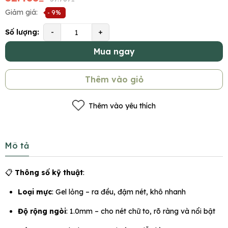
Giảm giá:
- 9%
Số lượng:
-
+
Mua ngay
Thêm vào giỏ
Thêm vào yêu thích
Mô tả
📋
Thông số kỹ thuật
:
Loại mực
: Gel lỏng – ra đều, đậm nét, khô nhanh
Độ rộng ngòi
: 1.0mm – cho nét chữ to, rõ ràng và nổi bật