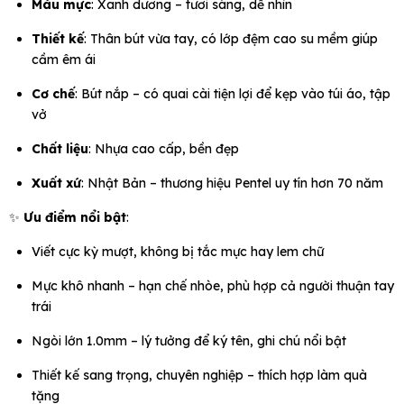
Màu mực
: Xanh dương – tươi sáng, dễ nhìn
Thiết kế
: Thân bút vừa tay, có lớp đệm cao su mềm giúp
cầm êm ái
Cơ chế
: Bút nắp – có quai cài tiện lợi để kẹp vào túi áo, tập
vở
Chất liệu
: Nhựa cao cấp, bền đẹp
Xuất xứ
: Nhật Bản – thương hiệu Pentel uy tín hơn 70 năm
✨
Ưu điểm nổi bật
:
Viết cực kỳ mượt, không bị tắc mực hay lem chữ
Mực khô nhanh – hạn chế nhòe, phù hợp cả người thuận tay
trái
Ngòi lớn 1.0mm – lý tưởng để ký tên, ghi chú nổi bật
Thiết kế sang trọng, chuyên nghiệp – thích hợp làm quà
tặng