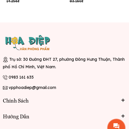
14.256₫
83.160₫
Trụ sở: 30 Đường ĐHT 27, phường Đông Hưng Thuận, Thành
phố Hồ Chí Minh, Việt Nam.
0983 161 635
vpphoadiep@gmail.com
Chính Sách
Hướng Dẫn