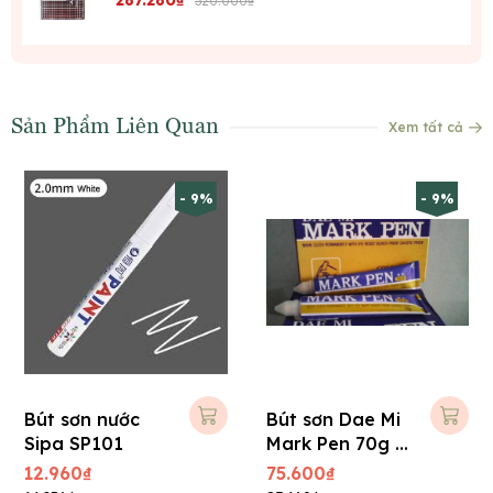
287.280₫
320.000₫
Sản Phẩm Liên Quan
Xem tất cả
- 9%
- 9%
Bút sơn nước
Bút sơn Dae Mi
Sipa SP101
Mark Pen 70g -
Vàng
12.960₫
75.600₫