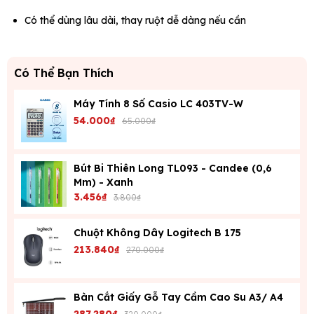
Có thể dùng lâu dài, thay ruột dễ dàng nếu cần
Có Thể Bạn Thích
Máy Tính 8 Số Casio LC 403TV-W
54.000₫
65.000₫
Bút Bi Thiên Long TL093 - Candee (0,6
Mm) - Xanh
3.456₫
3.800₫
Chuột Không Dây Logitech B 175
213.840₫
270.000₫
Bàn Cắt Giấy Gỗ Tay Cầm Cao Su A3/ A4