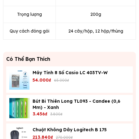
Trọng lượng
200g
Quy cách đóng gói
24 cây/hộp, 12 hộp/thùng
Có Thể Bạn Thích
Máy Tính 8 Số Casio LC 403TV-W
54.000₫
65.000₫
Bút Bi Thiên Long TL093 - Candee (0,6
Mm) - Xanh
3.456₫
3.800₫
Chuột Không Dây Logitech B 175
213.840₫
270.000₫