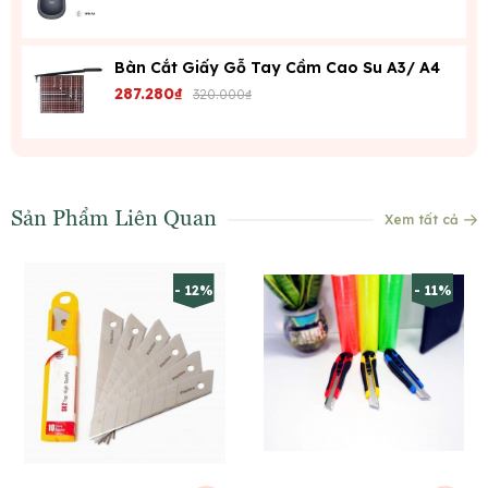
Bàn Cắt Giấy Gỗ Tay Cầm Cao Su A3/ A4
287.280₫
320.000₫
Sản Phẩm Liên Quan
Xem tất cả
- 12%
- 11%