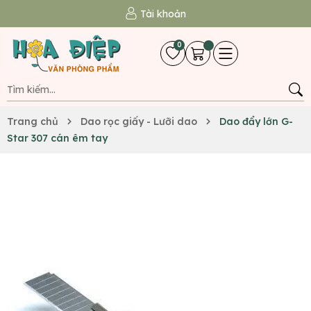
Tài khoản
0
Trang chủ
Dao rọc giấy - Lưỡi dao
Dao đẩy lớn G-
Star 307 cán êm tay