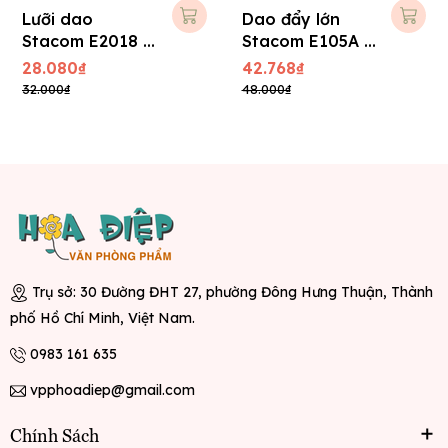
Lưỡi dao
Dao đẩy lớn
Stacom E2018 -
Stacom E105A (
Lớn
+ 01 lưỡi phụ )
28.080₫
42.768₫
32.000₫
48.000₫
Trụ sở: 30 Đường ĐHT 27, phường Đông Hưng Thuận, Thành
phố Hồ Chí Minh, Việt Nam.
0983 161 635
vpphoadiep@gmail.com
Chính Sách