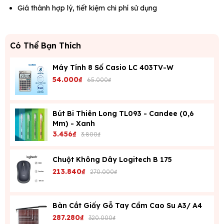
Giá thành hợp lý, tiết kiệm chi phí sử dụng
Có Thể Bạn Thích
Máy Tính 8 Số Casio LC 403TV-W
54.000₫
65.000₫
Bút Bi Thiên Long TL093 - Candee (0,6
Mm) - Xanh
3.456₫
3.800₫
Chuột Không Dây Logitech B 175
213.840₫
270.000₫
Bàn Cắt Giấy Gỗ Tay Cầm Cao Su A3/ A4
287.280₫
320.000₫