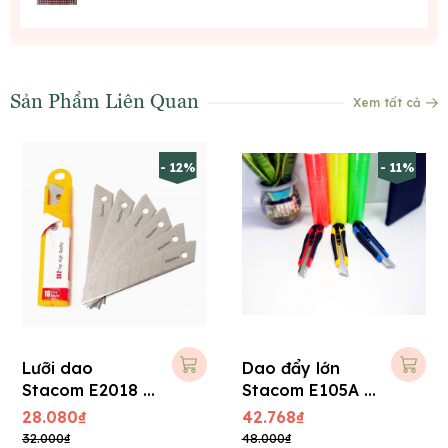
Sản Phẩm Liên Quan
Xem tất cả
- 12%
- 11%
Lưỡi dao
Dao đẩy lớn
Stacom E2018 -
Stacom E105A (
Lớn
+ 01 lưỡi phụ )
28.080₫
42.768₫
32.000₫
48.000₫