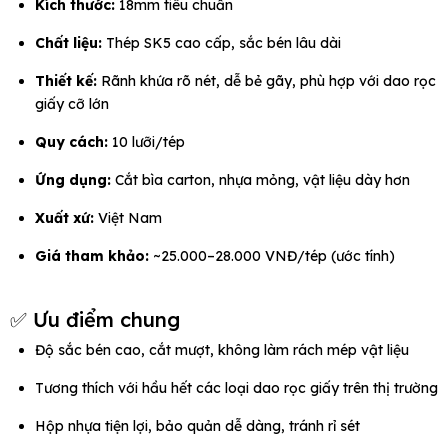
Kích thước:
18mm tiêu chuẩn
Chất liệu:
Thép SK5 cao cấp, sắc bén lâu dài
Thiết kế:
Rãnh khứa rõ nét, dễ bẻ gãy, phù hợp với dao rọc
giấy cỡ lớn
Quy cách:
10 lưỡi/tép
Ứng dụng:
Cắt bìa carton, nhựa mỏng, vật liệu dày hơn
Xuất xứ:
Việt Nam
Giá tham khảo:
~25.000–28.000 VNĐ/tép (ước tính)
✅ Ưu điểm chung
Độ sắc bén cao, cắt mượt, không làm rách mép vật liệu
Tương thích với hầu hết các loại dao rọc giấy trên thị trường
Hộp nhựa tiện lợi, bảo quản dễ dàng, tránh rỉ sét