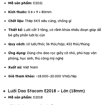
Mã sản phẩm:
E2021
Kích thước:
0.4 × 9 × 80mm
Chất liệu:
Thép SK5 siêu cứng, chống gỉ
Thiết kế:
Lưỡi cắt 3 tầng, có rãnh khứa nhiều đoạn giúp dễ
bẻ gãy phần lưỡi bị cùn
Quy cách:
10 lưỡi/thỏi; 36 thỏi/hộp; 432 thỏi/thùng
Ứng dụng:
Dùng cho dao rọc giấy cỡ nhỏ, phù hợp văn
phòng, học sinh, thủ công mỹ nghệ
Xuất xứ:
Việt Nam
Giá tham khảo:
~18.000–20.000 VNĐ/tép
🔸 Lưỡi Dao Stacom E2018 – Lớn (18mm)
Mã sản phẩm:
E2018