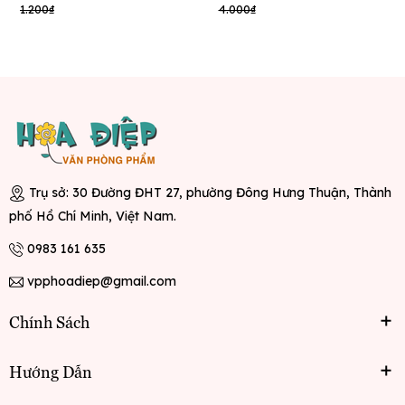
màu ) ( 100 cái/
1.200₫
4.000₫
xấp )
Trụ sở: 30 Đường ĐHT 27, phường Đông Hưng Thuận, Thành
phố Hồ Chí Minh, Việt Nam.
0983 161 635
vpphoadiep@gmail.com
Chính Sách
Hướng Dẫn