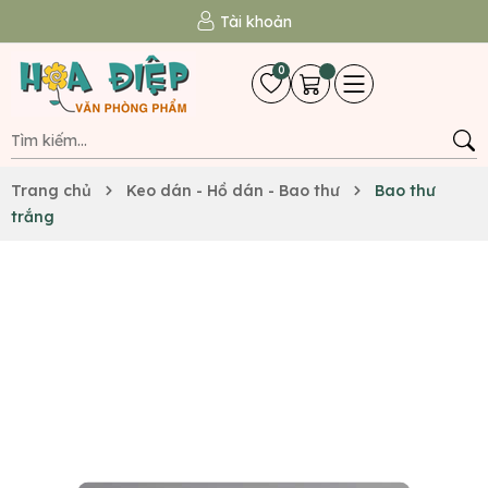
Tài khoản
0
Trang chủ
Keo dán - Hồ dán - Bao thư
Bao thư
trắng