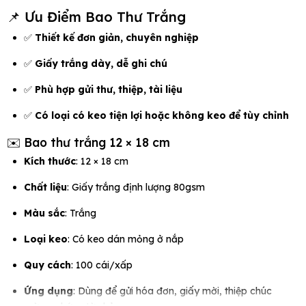
📌 Ưu Điểm Bao Thư Trắng
✅
Thiết kế đơn giản, chuyên nghiệp
✅
Giấy trắng dày, dễ ghi chú
✅
Phù hợp gửi thư, thiệp, tài liệu
✅
Có loại có keo tiện lợi hoặc không keo để tùy chỉnh
✉️ Bao thư trắng 12 × 18 cm
Kích thước
: 12 × 18 cm
Chất liệu
: Giấy trắng định lượng 80gsm
Màu sắc
: Trắng
Loại keo
: Có keo dán mỏng ở nắp
Quy cách
: 100 cái/xấp
Ứng dụng
: Dùng để gửi hóa đơn, giấy mời, thiệp chúc