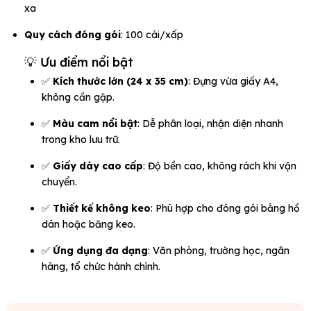
xa
Quy cách đóng gói
: 100 cái/xấp
💡 Ưu điểm nổi bật
✅
Kích thước lớn (24 x 35 cm)
: Đựng vừa giấy A4,
không cần gập.
✅
Màu cam nổi bật
: Dễ phân loại, nhận diện nhanh
trong kho lưu trữ.
✅
Giấy dày cao cấp
: Độ bền cao, không rách khi vận
chuyển.
✅
Thiết kế không keo
: Phù hợp cho đóng gói bằng hồ
dán hoặc băng keo.
✅
Ứng dụng đa dạng
: Văn phòng, trường học, ngân
hàng, tổ chức hành chính.