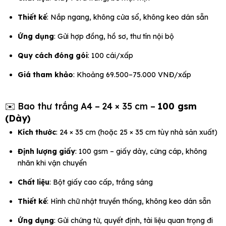
Thiết kế
: Nắp ngang, không cửa sổ, không keo dán sẵn
Ứng dụng
: Gửi hợp đồng, hồ sơ, thư tín nội bộ
Quy cách đóng gói
: 100 cái/xấp
Giá tham khảo
: Khoảng 69.500–75.000 VNĐ/xấp
✉️ Bao thư trắng A4 – 24 × 35 cm –
100 gsm
(Dày)
Kích thước
: 24 × 35 cm (hoặc 25 × 35 cm tùy nhà sản xuất)
Định lượng giấy
: 100 gsm – giấy dày, cứng cáp, không
nhăn khi vận chuyển
Chất liệu
: Bột giấy cao cấp, trắng sáng
Thiết kế
: Hình chữ nhật truyền thống, không keo dán sẵn
Ứng dụng
: Gửi chứng từ, quyết định, tài liệu quan trọng đi