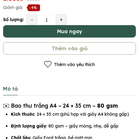
Giảm giá:
- 4%
Số lượng:
-
+
Mua ngay
Thêm vào giỏ
Thêm vào yêu thích
Mô tả
✉️ Bao thư trắng A4 – 24 × 35 cm –
80 gsm
Kích thước
: 24 × 35 cm (phù hợp với giấy A4 không gấp)
Định lượng giấy
: 80 gsm – giấy mỏng, nhẹ, dễ gấp
Chất liệu
: Giấy Ford trắng, bề mặt mịn