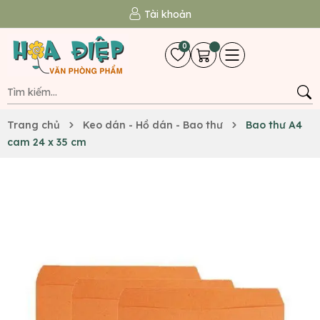
Tài khoản
0
Trang chủ
Keo dán - Hồ dán - Bao thư
Bao thư A4
cam 24 x 35 cm