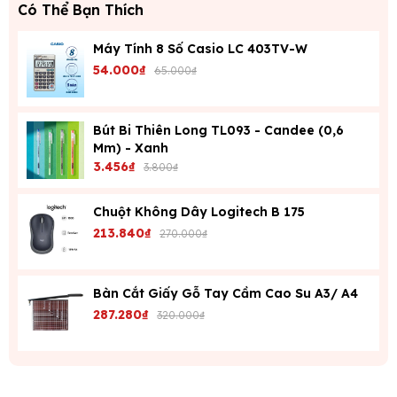
Có Thể Bạn Thích
Máy Tính 8 Số Casio LC 403TV-W
54.000₫
65.000₫
Bút Bi Thiên Long TL093 - Candee (0,6
Mm) - Xanh
3.456₫
3.800₫
Chuột Không Dây Logitech B 175
213.840₫
270.000₫
Bàn Cắt Giấy Gỗ Tay Cầm Cao Su A3/ A4
287.280₫
320.000₫