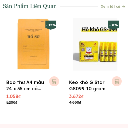
Sản Phẩm Liên Quan
Xem tất cả
- 12%
- 8%
Bao thư A4 màu
Keo khô G Star
24 x 35 cm có
GS099 10 gram
chữ Hồ Sơ ( 3
1.058₫
3.672₫
màu ) ( 100 cái/
1.200₫
4.000₫
xấp )