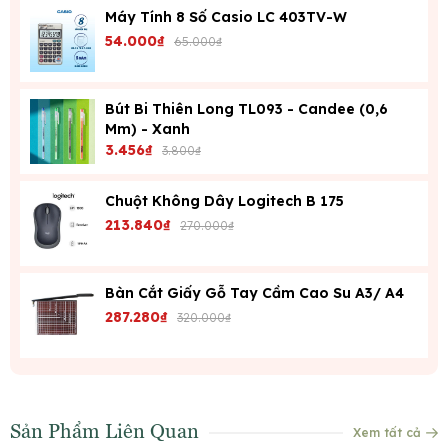
Máy Tính 8 Số Casio LC 403TV-W
54.000₫
65.000₫
Bút Bi Thiên Long TL093 - Candee (0,6
Mm) - Xanh
3.456₫
3.800₫
Chuột Không Dây Logitech B 175
213.840₫
270.000₫
Bàn Cắt Giấy Gỗ Tay Cầm Cao Su A3/ A4
287.280₫
320.000₫
Sản Phẩm Liên Quan
Xem tất cả