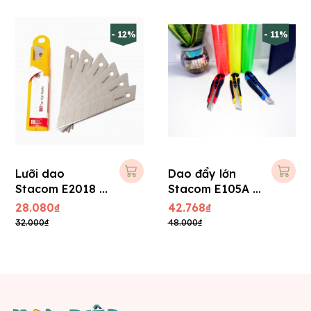
- 12%
- 11%
Lưỡi dao
Dao đẩy lớn
Stacom E2018 -
Stacom E105A (
Lớn
+ 01 lưỡi phụ )
28.080₫
42.768₫
32.000₫
48.000₫