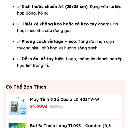
✅
Kích thước chuẩn A4 (25x35 cm)
: Đựng vừa tài liệu,
hợp đồng, hồ sơ.
✅
Thiết kế không keo hoặc có keo tùy chọn
: Linh
hoạt theo nhu cầu đóng gói.
✅
Phong cách vintage – eco
: Tăng độ nhận diện
thương hiệu, phù hợp xu hướng sống xanh.
✅
Dễ in ấn, dễ tùy biến
: Logo, thông tin doanh nghiệp,
họa tiết trang trí.
Có Thể Bạn Thích
Máy Tính 8 Số Casio LC 403TV-W
54.000₫
65.000₫
Bút Bi Thiên Long TL093 - Candee (0,6