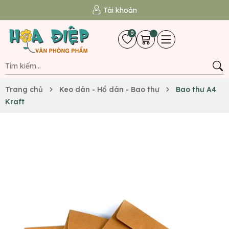
Tài khoản
0
Trang chủ
Keo dán - Hồ dán - Bao thư
Bao thư A4
Kraft