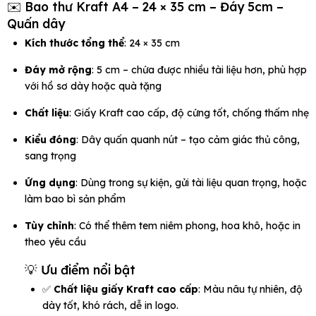
✉️ Bao thư Kraft A4 – 24 × 35 cm – Đáy 5cm –
Quấn dây
Kích thước tổng thể
: 24 × 35 cm
Đáy mở rộng
: 5 cm – chứa được nhiều tài liệu hơn, phù hợp
với hồ sơ dày hoặc quà tặng
Chất liệu
: Giấy Kraft cao cấp, độ cứng tốt, chống thấm nhẹ
Kiểu đóng
: Dây quấn quanh nút – tạo cảm giác thủ công,
sang trọng
Ứng dụng
: Dùng trong sự kiện, gửi tài liệu quan trọng, hoặc
làm bao bì sản phẩm
Tùy chỉnh
: Có thể thêm tem niêm phong, hoa khô, hoặc in
theo yêu cầu
💡 Ưu điểm nổi bật
✅
Chất liệu giấy Kraft cao cấp
: Màu nâu tự nhiên, độ
dày tốt, khó rách, dễ in logo.