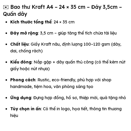
✉️ Bao thư Kraft A4 – 24 × 35 cm – Đáy 3,5cm –
Quấn dây
Kích thước tổng thể
: 24 × 35 cm
Đáy mở rộng
: 3,5 cm – giúp tăng thể tích chứa tài liệu
Chất liệu
: Giấy Kraft nâu, định lượng 100–120 gsm (dày,
dai, chống rách)
Kiểu đóng
: Nắp gập + dây quấn thủ công (có thể kèm nút
giấy hoặc nút nhựa)
Phong cách
: Rustic, eco-friendly, phù hợp với shop
handmade, tiệm hoa, văn phòng sáng tạo
Ứng dụng
: Đựng hợp đồng, hồ sơ, thiệp mời, quà tặng nhỏ
Tùy chọn in ấn
: Có thể in logo, họa tiết, thông tin thương
hiệu