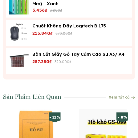
Mm) - Xanh
3.456₫
3.800₫
Chuột Không Dây Logitech B 175
213.840₫
270.000₫
Bàn Cắt Giấy Gỗ Tay Cầm Cao Su A3/ A4
287.280₫
320.000₫
Sản Phẩm Liên Quan
Xem tất cả
- 12%
- 8%