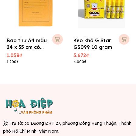
Bao thư A4 màu
Keo khô G Star
24 x 35 cm có
GS099 10 gram
chữ Hồ Sơ ( 3
1.058₫
3.672₫
màu ) ( 100 cái/
1.200₫
4.000₫
xấp )
Trụ sở: 30 Đường ĐHT 27, phường Đông Hưng Thuận, Thành
phố Hồ Chí Minh, Việt Nam.