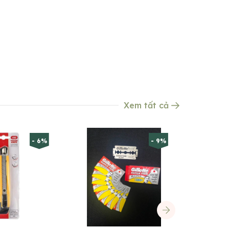
Xem tất cả
- 6%
- 9%