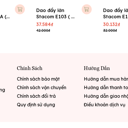
Dao đẩy lớn
Dao đẩy l
A ( +
Stacom E103 ( +
Stacom E1
02 lưỡi phụ )
02 lưỡi phụ
37.584₫
30.132₫
42.000₫
32.000₫
Chính Sách
Hướng Dẫn
Chính sách bảo mật
Hướng dẫn mua hà
Chính sách vận chuyển
Hướng dẫn thanh t
ưng
Chính sách đổi trả
Hướng dẫn giao nh
Quy định sử dụng
Điều khoản dịch vụ