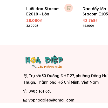
Lưỡi dao Stacom
Dao đẩy lớn
E2018 - Lớn
Stacom E105
01 lưỡi phụ )
28.080₫
42.768₫
32.000₫
48.000₫
Trụ sở: 30 Đường ĐHT 27, phường Đông H
Thuận, Thành phố Hồ Chí Minh, Việt Nam.
0983 161 635
vpphoadiep@gmail.com