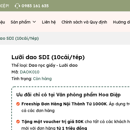
IỆP!
0983 161 635
iệu
Sản phẩm
Liên hệ
Chính sách và Quy định
Hướng d
ao SDI (10cái/tép)
Lưỡi dao SDI (10cái/tép)
Thể loại:
Dao rọc giấy - Lưỡi dao
Mã:
DAOK010
Tình trạng:
Còn hàng
Ưu đãi chỉ có tại Văn phòng phẩm Hoa Điệp
Freeship Đơn Hàng Nội Thành Từ 1000K
. Áp dụng tr
cả các đơn hàng
Tặng một voucher trị giá 50K
cho tất cả các khách 
mới với đơn hàng
từ 1 triệu đồng