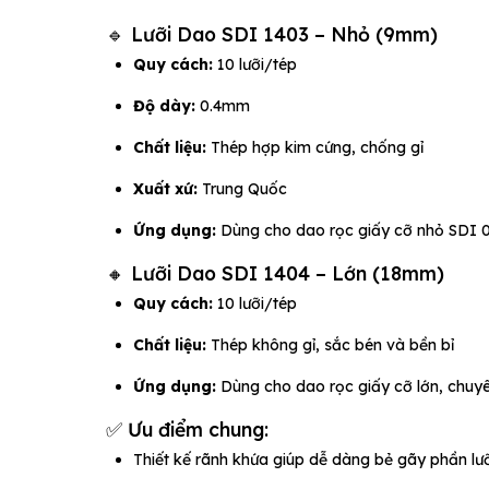
🔹 Lưỡi Dao SDI 1403 – Nhỏ (9mm)
Quy cách:
10 lưỡi/tép
Độ dày:
0.4mm
Chất liệu:
Thép hợp kim cứng, chống gỉ
Xuất xứ:
Trung Quốc
Ứng dụng:
Dùng cho dao rọc giấy cỡ nhỏ SDI 04
🔸 Lưỡi Dao SDI 1404 – Lớn (18mm)
Quy cách:
10 lưỡi/tép
Chất liệu:
Thép không gỉ, sắc bén và bền bỉ
Ứng dụng:
Dùng cho dao rọc giấy cỡ lớn, chuyê
✅ Ưu điểm chung:
Thiết kế rãnh khứa giúp dễ dàng bẻ gãy phần lưỡ