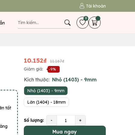
Tài khoản
0
ẫn
10.152₫
11.167₫
Giảm giá:
-9%
Kích thước:
Nhỏ (1403) - 9mm
Nhỏ (1403) - 9mm
Lớn (1404) - 18mm
ên tất
Số lượng:
-
+
hàng
Mua ngay