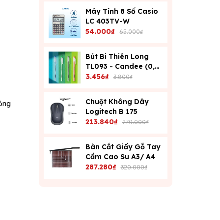
Máy Tính 8 Số Casio
LC 403TV-W
54.000₫
65.000₫
Bút Bi Thiên Long
TL093 - Candee (0,6
Mm) - Xanh
3.456₫
3.800₫
Chuột Không Dây
mỏng
Logitech B 175
213.840₫
270.000₫
Bàn Cắt Giấy Gỗ Tay
Cầm Cao Su A3/ A4
287.280₫
320.000₫