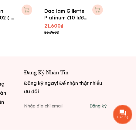
ớn
Dao lam Gillette
Lưỡi da
02 ( +
Platinum (10 lưỡi
nhỏ E20
 )
+ KM 2)
21.600₫
17.280₫
23.760₫
19.008₫
Đăng Ký Nhận Tin
Đăng ký ngay! Để nhận thật nhiều
ng
ưu đãi
oán
ận
Đăng ký
Liên hệ