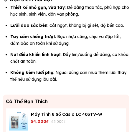
Thiết kế nhỏ gọn, vừa tay
: Dễ dàng thao tác, phù hợp cho
học sinh, sinh viên, dân văn phòng.
Lưỡi dao sắc bén
: Cắt ngọt, không bị gỉ sét, độ bền cao.
Tay cầm chống trượt
: Bọc nhựa cứng, chịu va đập tốt,
đảm bảo an toàn khi sử dụng.
Nút điều khiển linh hoạt
: Đẩy lên/xuống dễ dàng, có khóa
chốt an toàn.
Không kèm lưỡi phụ
: Người dùng cần mua thêm lưỡi thay
thế nếu sử dụng lâu dài.
Có Thể Bạn Thích
Máy Tính 8 Số Casio LC 403TV-W
54.000₫
65.000₫