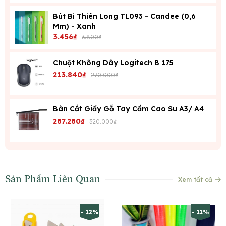
Bút Bi Thiên Long TL093 - Candee (0,6
Mm) - Xanh
3.456₫
3.800₫
Chuột Không Dây Logitech B 175
213.840₫
270.000₫
Bàn Cắt Giấy Gỗ Tay Cầm Cao Su A3/ A4
287.280₫
320.000₫
Sản Phẩm Liên Quan
Xem tất cả
- 12%
- 11%