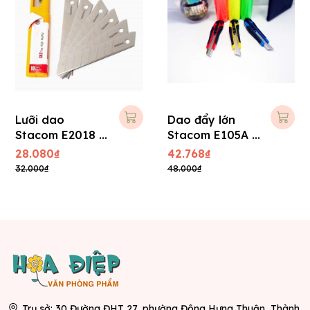
Lưỡi dao
Dao đẩy lớn
Stacom E2018 -
Stacom E105A (
Lớn
+ 01 lưỡi phụ )
28.080₫
42.768₫
32.000₫
48.000₫
Trụ sở: 30 Đường ĐHT 27, phường Đông Hưng Thuận, Thành