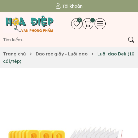
Tài khoản
0
Trang chủ
Dao rọc giấy - Lưỡi dao
Lưỡi dao Deli (10
cái/tép)