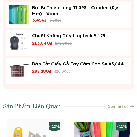
Bút Bi Thiên Long TL093 - Candee (0,6
Mm) - Xanh
3.456₫
3.800₫
Chuột Không Dây Logitech B 175
213.840₫
270.000₫
Bàn Cắt Giấy Gỗ Tay Cầm Cao Su A3/ A4
287.280₫
320.000₫
Sản Phẩm Liên Quan
Xem tất cả
- 12%
- 11%