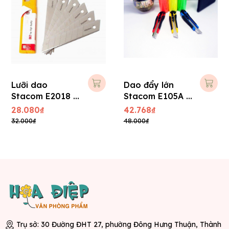
Lưỡi dao
Dao đẩy lớn
Stacom E2018 -
Stacom E105A (
Lớn
+ 01 lưỡi phụ )
28.080₫
42.768₫
32.000₫
48.000₫
Trụ sở: 30 Đường ĐHT 27, phường Đông Hưng Thuận, Thành