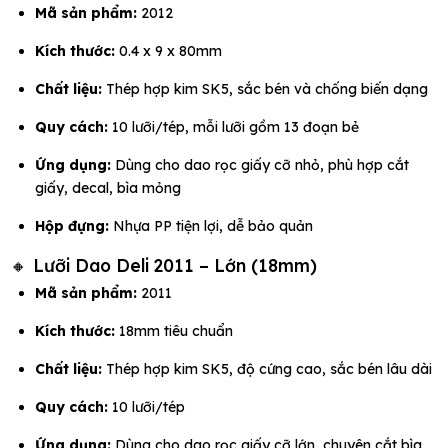
Mã sản phẩm:
2012
Kích thước:
0.4 x 9 x 80mm
Chất liệu:
Thép hợp kim SK5, sắc bén và chống biến dạng
Quy cách:
10 lưỡi/tép, mỗi lưỡi gồm 13 đoạn bẻ
Ứng dụng:
Dùng cho dao rọc giấy cỡ nhỏ, phù hợp cắt
giấy, decal, bìa mỏng
Hộp đựng:
Nhựa PP tiện lợi, dễ bảo quản
🔸 Lưỡi Dao Deli 2011 – Lớn (18mm)
Mã sản phẩm:
2011
Kích thước:
18mm tiêu chuẩn
Chất liệu:
Thép hợp kim SK5, độ cứng cao, sắc bén lâu dài
Quy cách:
10 lưỡi/tép
Ứng dụng:
Dùng cho dao rọc giấy cỡ lớn, chuyên cắt bìa