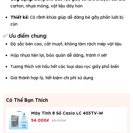
carton, nhựa mỏng, vật liệu dày hơn
Thiết kế:
Có rãnh khứa giúp dễ dàng bẻ gãy phần lưỡi bị
cùn
✅ Ưu điểm chung:
Độ sắc bén cao, cắt mượt, không làm rách mép vật liệu
Hộp nhựa tiện lợi, bảo quản dễ dàng, tránh rỉ sét
Tương thích với hầu hết các loại dao rọc giấy phổ biến
Giá thành hợp lý, tiết kiệm chi phí sử dụng
Có Thể Bạn Thích
Máy Tính 8 Số Casio LC 403TV-W
54.000₫
65.000₫