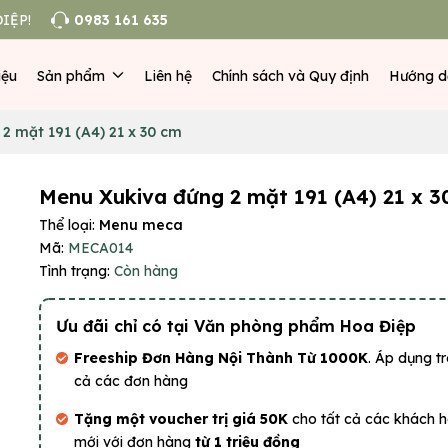
IỆP!
0983 161 635
iệu
Sản phẩm
Liên hệ
Chính sách và Quy định
Hướng d
2 mặt 191 (A4) 21 x 30 cm
Menu Xukiva đứng 2 mặt 191 (A4) 21 x 3
Thể loại:
Menu meca
Mã:
MECA014
Tình trạng:
Còn hàng
Ưu đãi chỉ có tại Văn phòng phẩm Hoa Điệp
Freeship Đơn Hàng Nội Thành Từ 1000K
. Áp dụng tr
cả các đơn hàng
Tặng một voucher trị giá 50K
cho tất cả các khách 
mới với đơn hàng
từ 1 triệu đồng