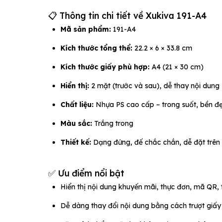
📋 Thông tin chi tiết về Xukiva 191-A4
Mã sản phẩm:
191-A4
Kích thước tổng thể:
22.2 × 6 × 33.8 cm
Kích thước giấy phù hợp:
A4 (21 × 30 cm)
Hiển thị:
2 mặt (trước và sau), dễ thay nội dung
Chất liệu:
Nhựa PS cao cấp – trong suốt, bền đẹ
Màu sắc:
Trắng trong
Thiết kế:
Dạng đứng, đế chắc chắn, dễ đặt trên
✅ Ưu điểm nổi bật
Hiển thị nội dung khuyến mãi, thực đơn, mã QR
Dễ dàng thay đổi nội dung bằng cách trượt giấ