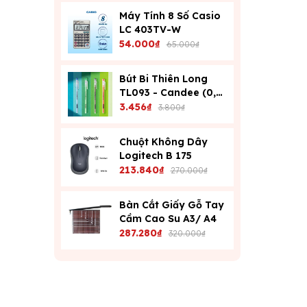
Máy Tính 8 Số Casio
LC 403TV-W
54.000₫
65.000₫
Bút Bi Thiên Long
TL093 - Candee (0,6
Mm) - Xanh
3.456₫
3.800₫
Chuột Không Dây
Logitech B 175
213.840₫
270.000₫
Bàn Cắt Giấy Gỗ Tay
Cầm Cao Su A3/ A4
287.280₫
320.000₫