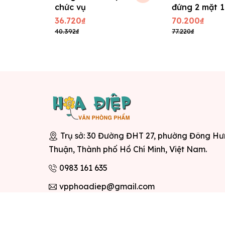
chức vụ
đứng 2 mặt 
(A4) 21 x 30
36.720₫
70.200₫
40.392₫
77.220₫
Trụ sở: 30 Đường ĐHT 27, phường Đông H
Thuận, Thành phố Hồ Chí Minh, Việt Nam.
0983 161 635
vpphoadiep@gmail.com
© Bản 