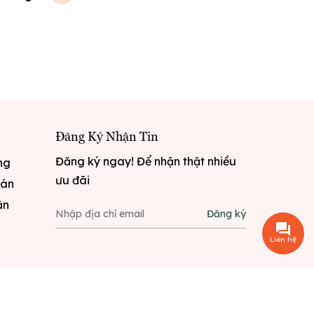
Đăng Ký Nhận Tin
Đăng ký ngay! Để nhận thật nhiều
ng
ưu đãi
oán
ận
Đăng ký
Liên hệ
i
Sapo