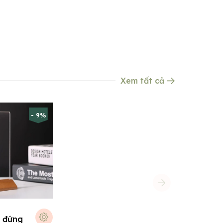
Xem tất cả
- 9%
 đứng