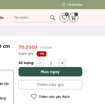
Tài khoản
0
ẫn
0 cm
70.200₫
77.220₫
Giảm giá:
- 9%
Số lượng:
-
+
Mua ngay
ên tất
Thêm vào giỏ
Thêm vào yêu thích
hàng