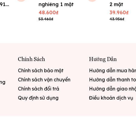
191
nghiêng 1 mặt
2 mặt
 cm
48.600₫
39.960₫
53.460₫
43.956₫
Chính Sách
Hướng Dẫn
Chính sách bảo mật
Hướng dẫn mua hà
Chính sách vận chuyển
Hướng dẫn thanh t
ưng
Chính sách đổi trả
Hướng dẫn giao nh
Quy định sử dụng
Điều khoản dịch vụ
quyền thuộc về
Văn phòng phẩm Hoa Điệp
|
Cung cấp bở