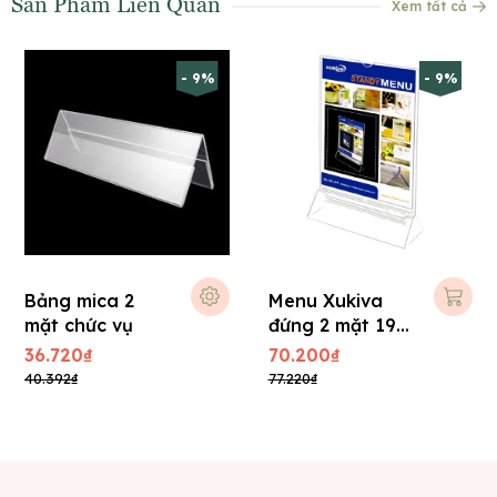
Sản Phẩm Liên Quan
Xem tất cả
- 9%
- 9%
Bảng mica 2
Menu Xukiva
mặt chức vụ
đứng 2 mặt 191
(A4) 21 x 30 cm
36.720₫
70.200₫
40.392₫
77.220₫