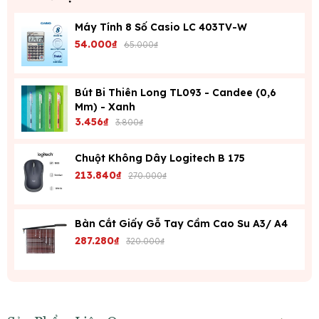
Máy Tính 8 Số Casio LC 403TV-W
54.000₫
65.000₫
Bút Bi Thiên Long TL093 - Candee (0,6
Mm) - Xanh
3.456₫
3.800₫
Chuột Không Dây Logitech B 175
213.840₫
270.000₫
Bàn Cắt Giấy Gỗ Tay Cầm Cao Su A3/ A4
287.280₫
320.000₫