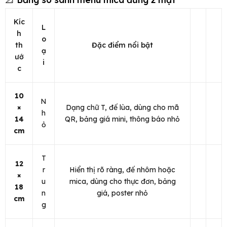
Kíc
L
h
o
th
Đặc điểm nổi bật
ạ
ướ
i
c
10
N
×
Dạng chữ T, đế lùa, dùng cho mã
h
14
QR, bảng giá mini, thông báo nhỏ
ỏ
cm
T
12
r
Hiển thị rõ ràng, đế nhôm hoặc
×
u
mica, dùng cho thực đơn, bảng
18
n
giá, poster nhỏ
cm
g