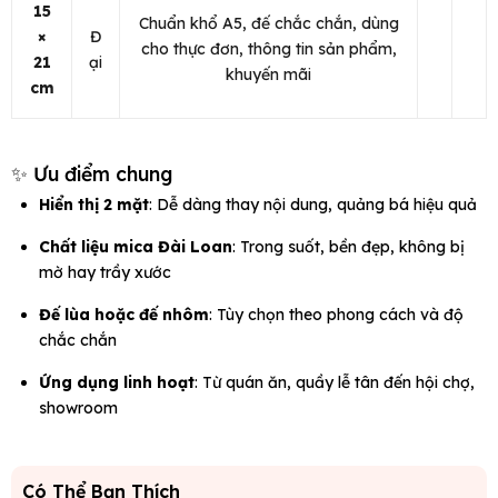
15
Chuẩn khổ A5, đế chắc chắn, dùng
×
Đ
cho thực đơn, thông tin sản phẩm,
21
ại
khuyến mãi
cm
✨ Ưu điểm chung
Hiển thị 2 mặt
: Dễ dàng thay nội dung, quảng bá hiệu quả
Chất liệu mica Đài Loan
: Trong suốt, bền đẹp, không bị
mờ hay trầy xước
Đế lùa hoặc đế nhôm
: Tùy chọn theo phong cách và độ
chắc chắn
Ứng dụng linh hoạt
: Từ quán ăn, quầy lễ tân đến hội chợ,
showroom
Có Thể Bạn Thích