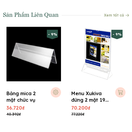
Sản Phẩm Liên Quan
Xem tất cả
- 9%
- 9%
Bảng mica 2
Menu Xukiva
mặt chức vụ
đứng 2 mặt 191
(A4) 21 x 30 cm
36.720₫
70.200₫
40.392₫
77.220₫