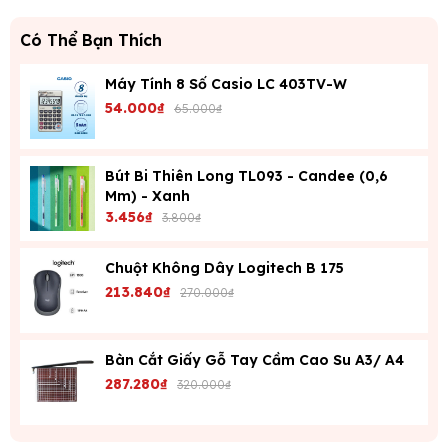
Có Thể Bạn Thích
Máy Tính 8 Số Casio LC 403TV-W
54.000₫
65.000₫
Bút Bi Thiên Long TL093 - Candee (0,6
Mm) - Xanh
3.456₫
3.800₫
Chuột Không Dây Logitech B 175
213.840₫
270.000₫
Bàn Cắt Giấy Gỗ Tay Cầm Cao Su A3/ A4
287.280₫
320.000₫