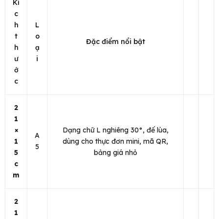
Kí
c
h
L
t
o
Đặc điểm nổi bật
h
ạ
ư
i
ớ
c
2
1
×
Dạng chữ L nghiêng 30°, đế lùa,
A
1
dùng cho thực đơn mini, mã QR,
5
5
bảng giá nhỏ
c
m
2
1