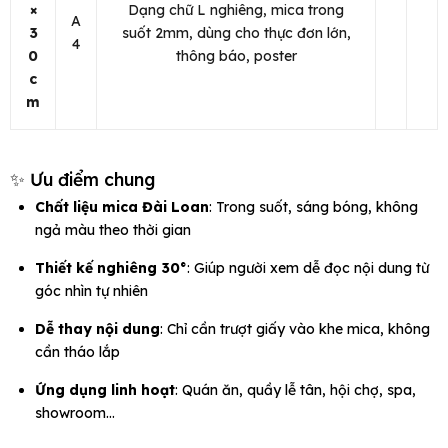
×
Dạng chữ L nghiêng, mica trong
A
3
suốt 2mm, dùng cho thực đơn lớn,
4
0
thông báo, poster
c
m
✨ Ưu điểm chung
Chất liệu mica Đài Loan
: Trong suốt, sáng bóng, không
ngả màu theo thời gian
Thiết kế nghiêng 30°
: Giúp người xem dễ đọc nội dung từ
góc nhìn tự nhiên
Dễ thay nội dung
: Chỉ cần trượt giấy vào khe mica, không
cần tháo lắp
Ứng dụng linh hoạt
: Quán ăn, quầy lễ tân, hội chợ, spa,
showroom…