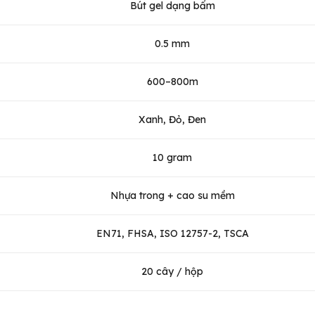
Bút gel dạng bấm
0.5 mm
600–800m
Xanh, Đỏ, Đen
10 gram
Nhựa trong + cao su mềm
EN71, FHSA, ISO 12757-2, TSCA
20 cây / hộp