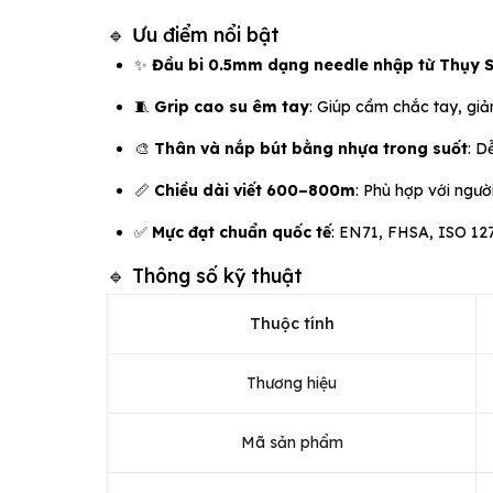
🔹 Ưu điểm nổi bật
✨
Đầu bi 0.5mm dạng needle nhập từ Thụy S
🧵
Grip cao su êm tay
: Giúp cầm chắc tay, giảm
🎨
Thân và nắp bút bằng nhựa trong suốt
: D
📏
Chiều dài viết 600–800m
: Phù hợp với người 
✅
Mực đạt chuẩn quốc tế
: EN71, FHSA, ISO 127
🔹 Thông số kỹ thuật
Thuộc tính
Thương hiệu
Mã sản phẩm