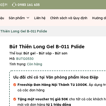
IỆP!
0983 161 635
iệu
Sản phẩm
Liên hệ
Chính sách và Quy định
Hướng d
 Thiên Long Gel B-011 Pslide
Bút Thiên Long Gel B-011 Pslide
Thể loại:
Bút gel - Bút sáp - Bút sơn
Mã:
BUTG0530
Tình trạng:
Còn hàng
Ưu đãi chỉ có tại Văn phòng phẩm Hoa Điệp
Freeship Đơn Hàng Nội Thành Từ 1000K
. Áp dụng tr
cả các đơn hàng
Tặng một voucher trị giá 50K
cho tất cả các khách 
mới với đơn hàng
từ 1 triệu đồng