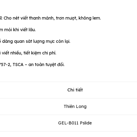
ĩ
: Cho nét viết thanh mảnh, trơn mượt, không lem.
 mỏi khi viết lâu.
ễ dàng quan sát lượng mực còn lại.
viết nhiều, tiết kiệm chi phí.
57-2, TSCA – an toàn tuyệt đối.
Chi tiết
Thiên Long
GEL-B011 Pslide