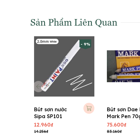
Sản Phẩm Liên Quan
- 9%
Bút sơn nước
Bút sơn Dae 
Sipa SP101
Mark Pen 70
Vàng
12.960₫
75.600₫
14.256₫
83.160₫