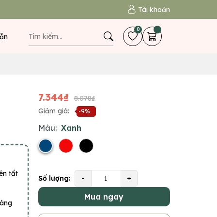
Tài khoản
0
ẫn
7.344₫
8.078₫
Giảm giá:
-9%
Màu:
Xanh
ên tất
Số lượng:
-
+
Mua ngay
hàng