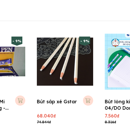
- 9%
- 9%
Mi
Bút sáp xé Gstar
Bút lông k
g -
04/DO Do
68.040₫
7.560₫
74.844₫
8.316₫