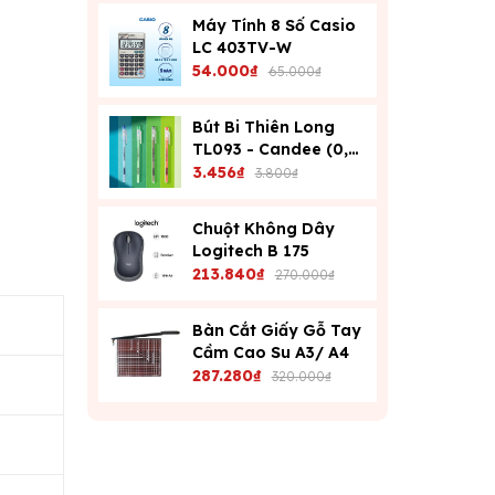
Máy Tính 8 Số Casio
LC 403TV-W
54.000₫
65.000₫
Bút Bi Thiên Long
TL093 - Candee (0,6
Mm) - Xanh
3.456₫
3.800₫
Chuột Không Dây
Logitech B 175
213.840₫
270.000₫
Bàn Cắt Giấy Gỗ Tay
Cầm Cao Su A3/ A4
287.280₫
320.000₫