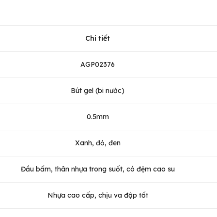
Chi tiết
AGP02376
Bút gel (bi nước)
0.5mm
Xanh, đỏ, đen
Đầu bấm, thân nhựa trong suốt, có đệm cao su
Nhựa cao cấp, chịu va đập tốt