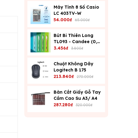
Máy Tính 8 Số Casio
LC 403TV-W
54.000₫
65.000₫
Bút Bi Thiên Long
TL093 - Candee (0,6
Mm) - Xanh
3.456₫
3.800₫
Chuột Không Dây
Logitech B 175
213.840₫
270.000₫
Bàn Cắt Giấy Gỗ Tay
Cầm Cao Su A3/ A4
287.280₫
320.000₫