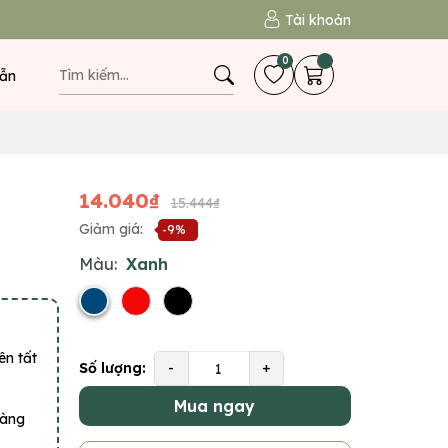
Tài khoản
0
ẫn
14.040₫
15.444₫
Giảm giá:
-9%
Màu:
Xanh
ên tất
Số lượng:
-
+
Mua ngay
hàng