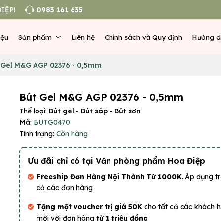
IỆP!
0983 161 635
iệu
Sản phẩm
Liên hệ
Chính sách và Quy định
Hướng d
 Gel M&G AGP 02376 - 0,5mm
Bút Gel M&G AGP 02376 - 0,5mm
Thể loại:
Bút gel - Bút sáp - Bút sơn
Mã:
BUTG0470
Tình trạng:
Còn hàng
Ưu đãi chỉ có tại Văn phòng phẩm Hoa Điệp
Freeship Đơn Hàng Nội Thành Từ 1000K
. Áp dụng tr
cả các đơn hàng
Tặng một voucher trị giá 50K
cho tất cả các khách 
mới với đơn hàng
từ 1 triệu đồng