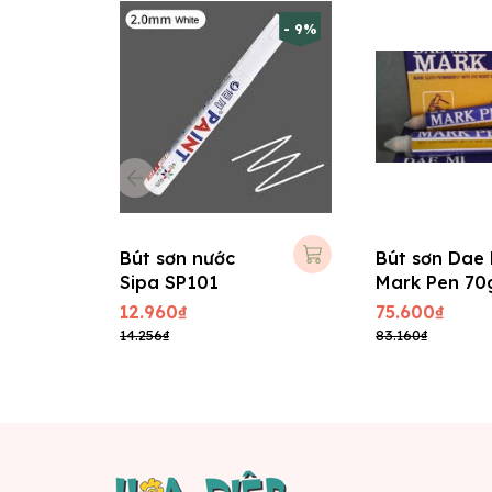
- 9%
Bút sơn nước
Bút sơn Dae 
Sipa SP101
Mark Pen 70
Vàng
12.960₫
75.600₫
14.256₫
83.160₫