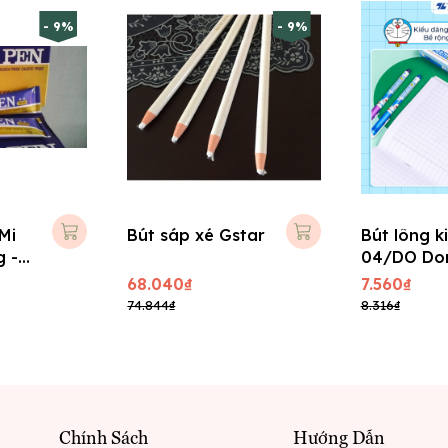
- 9%
- 9%
Mi
Bút sáp xé Gstar
Bút lông k
g -
04/DO Do
68.040₫
7.560₫
74.844₫
8.316₫
Chính Sách
Hướng Dẫn