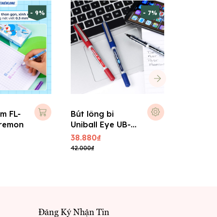
- 9%
- 7%
im FL-
Bút lông bi
Bút Gel
remon
Uniball Eye UB-
BL60 1.
150 Nhật
38.880₫
52.488₫
42.000₫
57.737₫
Đăng Ký Nhận Tin