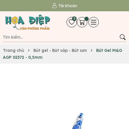
Tài khoản
0
Trang chủ
Bút gel - Bút sáp - Bút sơn
Bút Gel M&G
AGP 02372 - 0,5mm