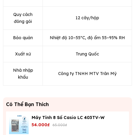
Quy cách
12 cây/hộp
đóng gói
Bảo quản
Nhiệt độ 10–55ºC, độ ẩm 55–95% RH
Xuất xứ
Trung Quốc
Nhà nhập
Công ty TNHH MTV Trân Mỹ
khẩu
Có Thể Bạn Thích
Máy Tính 8 Số Casio LC 403TV-W
54.000₫
65.000₫