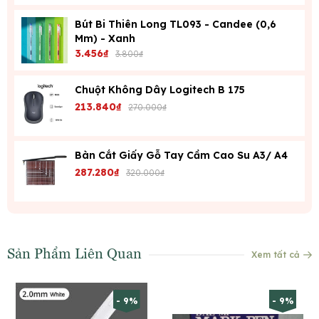
Bút Bi Thiên Long TL093 - Candee (0,6
Mm) - Xanh
3.456₫
3.800₫
Chuột Không Dây Logitech B 175
213.840₫
270.000₫
Bàn Cắt Giấy Gỗ Tay Cầm Cao Su A3/ A4
287.280₫
320.000₫
Sản Phẩm Liên Quan
Xem tất cả
- 9%
- 9%