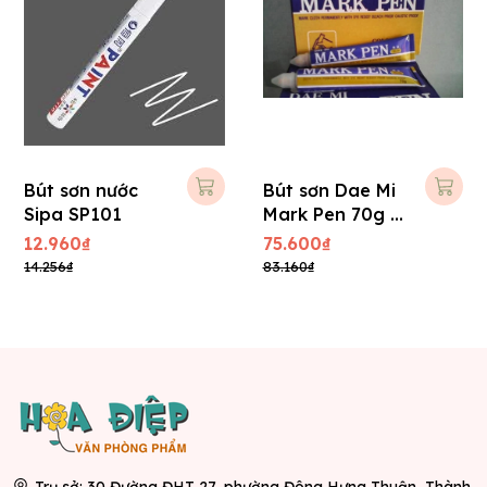
Bút sơn nước
Bút sơn Dae Mi
Sipa SP101
Mark Pen 70g -
Vàng
12.960₫
75.600₫
14.256₫
83.160₫
Trụ sở: 30 Đường ĐHT 27, phường Đông Hưng Thuận, Thành