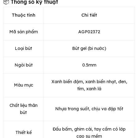
📦 Thông số kỹ thuật
Thuộc tính
Chi tiết
Mã sản phẩm
AGP02372
Loại bút
Bút gel (bi nước)
Ngòi bút
0.5mm
Xanh biển đậm, xanh biển nhạt, đen,
Màu mực
tím, xanh lá
Chất liệu thân
Nhựa trong suốt, chịu va đập tốt
bút
Đầu bấm, ghim cài, tay cầm có lớp
Thiết kế
cao su mềm