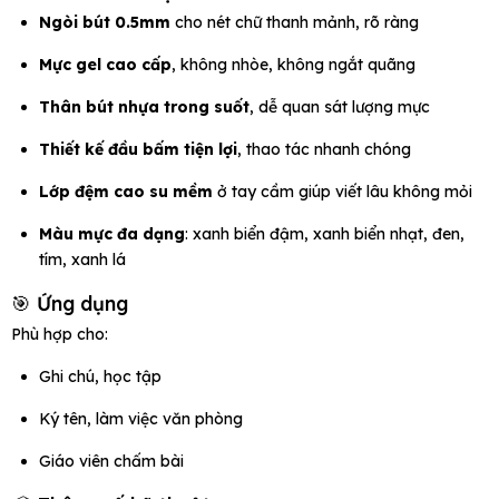
Ngòi bút 0.5mm
cho nét chữ thanh mảnh, rõ ràng
Mực gel cao cấp
, không nhòe, không ngắt quãng
Thân bút nhựa trong suốt
, dễ quan sát lượng mực
Thiết kế đầu bấm tiện lợi
, thao tác nhanh chóng
Lớp đệm cao su mềm
ở tay cầm giúp viết lâu không mỏi
Màu mực đa dạng
: xanh biển đậm, xanh biển nhạt, đen,
tím, xanh lá
🎯 Ứng dụng
Phù hợp cho:
Ghi chú, học tập
Ký tên, làm việc văn phòng
Giáo viên chấm bài