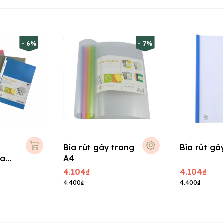
- 6%
- 7%
g
Bìa rút gáy trong
Bìa rút gá
ia
A4
4.104₫
4.104₫
4.400₫
4.400₫