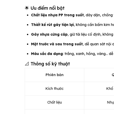
🌟 Ưu điểm nổi bật
Chất liệu nhựa PP trong suốt
, dày dặn, chống 
Thiết kế rút gáy tiện lợi
, không cần bấm kim ha
Gáy nhựa cứng cáp
, giữ tài liệu cố định, không
Mặt trước và sau trong suốt
, dễ quan sát nội 
Màu sắc đa dạng
: trắng, xanh, hồng, vàng… dễ 
📐 Thông số kỹ thuật
Phiên bản
Q
Kích thước
Khổ 
Chất liệu
Nhự