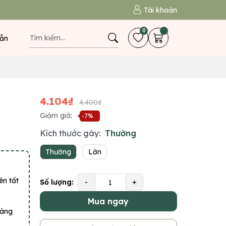
Tài khoản
0
ẫn
4.104₫
4.400₫
Giảm giá:
-7%
Kích thước gáy:
Thường
Thường
Lớn
ên tất
Số lượng:
-
+
Mua ngay
hàng