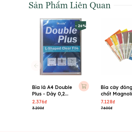
Sản Phẩm Liên Quan
- 26%
Bìa lá A4 Double
Bìa cây đón
Plus - Dày 0,2
chốt Magnol
mm ( 10 cái/ xấp
A4 TLQ 324
2.376₫
7.128₫
)
3.200₫
7.600₫