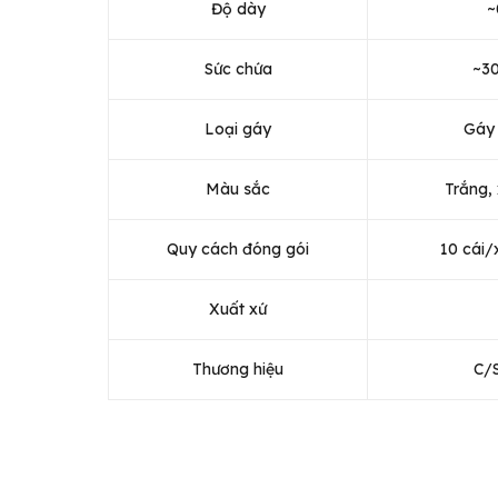
Độ dày
~
Sức chứa
~30
Loại gáy
Gáy 
Màu sắc
Trắng,
Quy cách đóng gói
10 cái/
Xuất xứ
Thương hiệu
C/