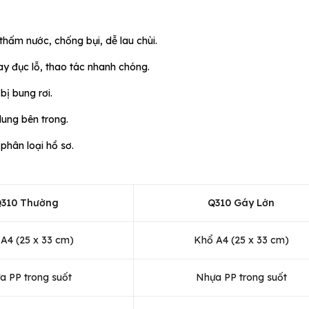
thấm nước, chống bụi, dễ lau chùi.
y đục lỗ, thao tác nhanh chóng.
 bị bung rơi.
dung bên trong.
phân loại hồ sơ.
310 Thường
Q310 Gáy Lớn
A4 (25 x 33 cm)
Khổ A4 (25 x 33 cm)
a PP trong suốt
Nhựa PP trong suốt