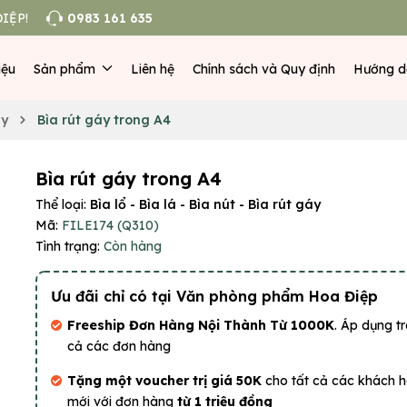
IỆP!
0983 161 635
iệu
Sản phẩm
Liên hệ
Chính sách và Quy định
Hướng d
áy
Bìa rút gáy trong A4
Bìa rút gáy trong A4
Thể loại:
Bìa lổ - Bìa lá - Bìa nút - Bìa rút gáy
Mã:
FILE174 (Q310)
Tình trạng:
Còn hàng
Ưu đãi chỉ có tại Văn phòng phẩm Hoa Điệp
Freeship Đơn Hàng Nội Thành Từ 1000K
. Áp dụng tr
cả các đơn hàng
Tặng một voucher trị giá 50K
cho tất cả các khách 
mới với đơn hàng
từ 1 triệu đồng