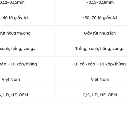
0.12–0.15mm
~0.15–0.18mm
–40 tờ giấy A4
~50–70 tờ giấy A4
rút nhựa thường
Gáy rút nhựa lớn
 xanh, hồng, vàng…
Trắng, xanh, hồng, vàng…
xấp – 10 xấp/thùng
10 cái/xấp – 10 xấp/thùng
Việt Nam
Việt Nam
S, LD, HF, OEM
C/S, LD, HF, OEM