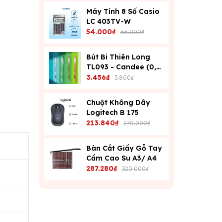
Máy Tính 8 Số Casio
LC 403TV-W
54.000₫
65.000₫
Bút Bi Thiên Long
TL093 - Candee (0,6
Mm) - Xanh
3.456₫
3.800₫
Chuột Không Dây
Logitech B 175
213.840₫
270.000₫
Bàn Cắt Giấy Gỗ Tay
Cầm Cao Su A3/ A4
287.280₫
320.000₫