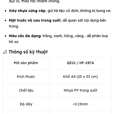
đục lỗ, thao tác nhanh chóng.
Gáy nhựa cứng cáp
, giữ tài liệu cố định, không bị bung rơi.
Mặt trước và sau trong suốt
, dễ quan sát nội dung bên
trong.
Màu sắc đa dạng
: trắng, xanh, hồng, vàng… dễ phân loại
hồ sơ.
📐 Thông số kỹ thuật
Mã sản phẩm
Q310 / HF-287A
Kích thước
Khổ A4 (25 x 33 cm)
Chất liệu
Nhựa PP trong suốt
Độ dày
~0.15mm