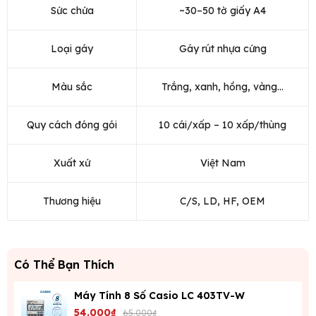
Sức chứa
~30–50 tờ giấy A4
Loại gáy
Gáy rút nhựa cứng
Màu sắc
Trắng, xanh, hồng, vàng…
Quy cách đóng gói
10 cái/xấp – 10 xấp/thùng
Xuất xứ
Việt Nam
Thương hiệu
C/S, LD, HF, OEM
Có Thể Bạn Thích
Máy Tính 8 Số Casio LC 403TV-W
54.000₫
65.000₫