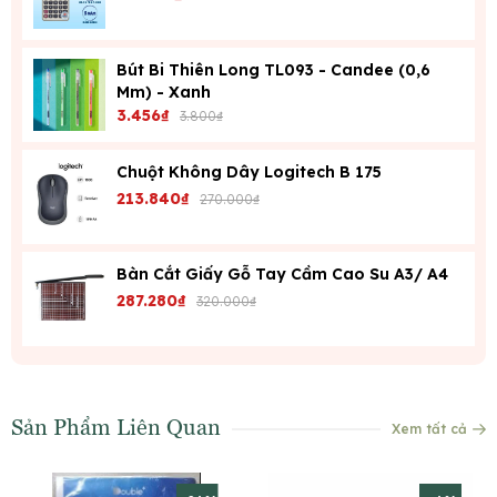
Bút Bi Thiên Long TL093 - Candee (0,6
Mm) - Xanh
3.456₫
3.800₫
Chuột Không Dây Logitech B 175
213.840₫
270.000₫
Bàn Cắt Giấy Gỗ Tay Cầm Cao Su A3/ A4
287.280₫
320.000₫
Sản Phẩm Liên Quan
Xem tất cả