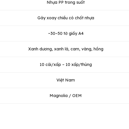
Nhựa PP trong suốt
Gáy xoay chiều có chốt nhựa
~30–50 tờ giấy A4
Xanh dương, xanh lá, cam, vàng, hồng
10 cái/xấp – 10 xấp/thùng
Việt Nam
Magnolia / OEM