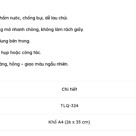
thấm nước, chống bụi, dễ lau chùi.
ng mở nhanh chóng, không làm rách giấy.
dung bên trong.
 họp hoặc công tác.
vàng, hồng – giao màu ngẫu nhiên.
Chi tiết
TLQ-324
Khổ A4 (26 x 35 cm)