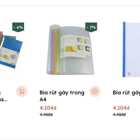
- 6%
- 7%
g
Bìa rút gáy trong
Bìa rút gá
ia
A4
4.104₫
4.104₫
4.400₫
4.400₫