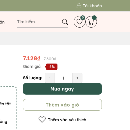
Tài khoản
0
ẫn
7.128₫
7.600₫
Giảm giá:
- 6%
Số lượng:
-
+
Mua ngay
ên tất
Thêm vào giỏ
Thêm vào yêu thích
hàng