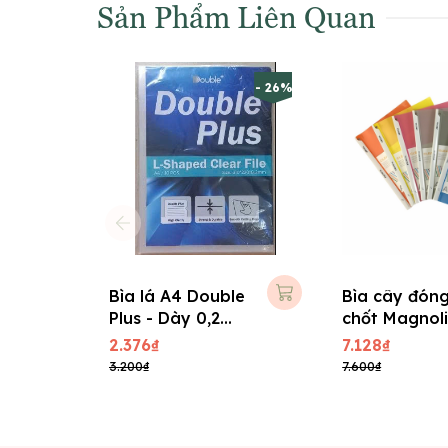
Sản Phẩm Liên Quan
- 26%
Bìa lá A4 Double
Bìa cây đón
Plus - Dày 0,2
chốt Magnol
mm ( 10 cái/ xấp
A4 TLQ 324
2.376₫
7.128₫
)
3.200₫
7.600₫