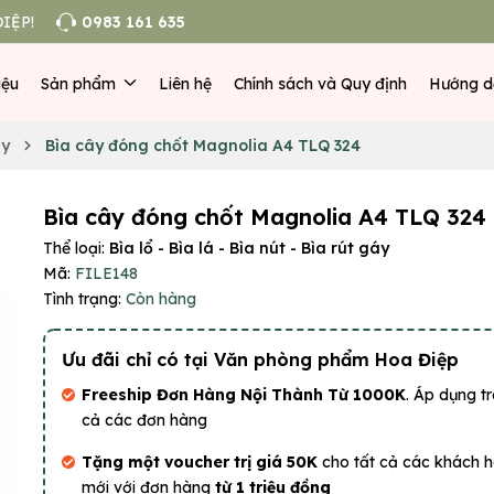
IỆP!
0983 161 635
iệu
Sản phẩm
Liên hệ
Chính sách và Quy định
Hướng d
áy
Bìa cây đóng chốt Magnolia A4 TLQ 324
Bìa cây đóng chốt Magnolia A4 TLQ 324
Thể loại:
Bìa lổ - Bìa lá - Bìa nút - Bìa rút gáy
Mã:
FILE148
Tình trạng:
Còn hàng
Ưu đãi chỉ có tại Văn phòng phẩm Hoa Điệp
Freeship Đơn Hàng Nội Thành Từ 1000K
. Áp dụng tr
cả các đơn hàng
Tặng một voucher trị giá 50K
cho tất cả các khách 
mới với đơn hàng
từ 1 triệu đồng