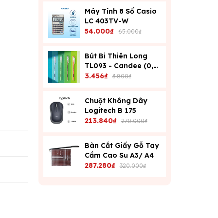
Máy Tính 8 Số Casio
LC 403TV-W
54.000₫
65.000₫
Bút Bi Thiên Long
TL093 - Candee (0,6
Mm) - Xanh
3.456₫
3.800₫
Chuột Không Dây
Logitech B 175
213.840₫
270.000₫
Bàn Cắt Giấy Gỗ Tay
Cầm Cao Su A3/ A4
287.280₫
320.000₫