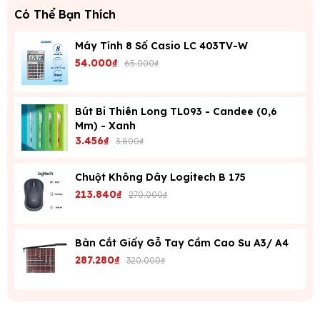
Có Thể Bạn Thích
Máy Tính 8 Số Casio LC 403TV-W
54.000₫
65.000₫
Bút Bi Thiên Long TL093 - Candee (0,6
Mm) - Xanh
3.456₫
3.800₫
Chuột Không Dây Logitech B 175
213.840₫
270.000₫
Bàn Cắt Giấy Gỗ Tay Cầm Cao Su A3/ A4
287.280₫
320.000₫