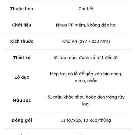
Thuộc tính
Chi tiết
Chất liệu
Nhựa PP mềm, không độc hại
Kích thước
Khổ A4 (297 × 230 mm)
Thiết kế
31 tab màu, đánh số từ 1 đến 31
Mép trái có lỗ để gắn vào bìa còng,
Lỗ đục
acco, nhẫn
31 màu khác nhau hoặc đen trắng tùy
Màu sắc
loại
Đóng gói
31 tờ/xấp, 10 xấp/thùng