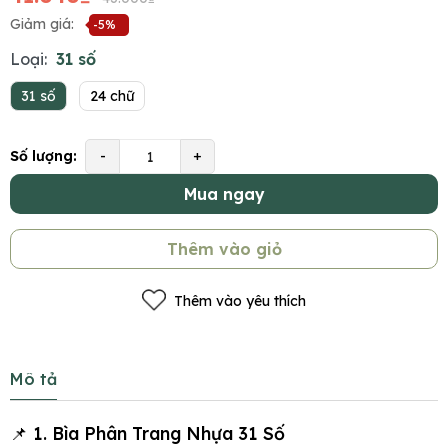
Giảm giá:
-5%
Loại:
31 số
31 số
24 chữ
Số lượng:
-
+
Mua ngay
Thêm vào giỏ
Thêm vào yêu thích
Mô tả
📌 1. Bìa Phân Trang Nhựa 31 Số