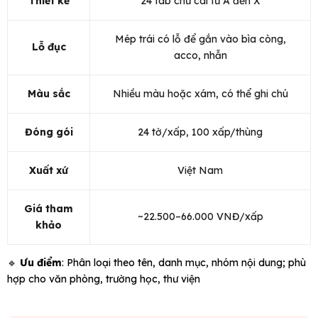
Thiết kế
24 tab chữ cái từ A đến X
Mép trái có lỗ để gắn vào bìa còng,
Lỗ đục
acco, nhẫn
Màu sắc
Nhiều màu hoặc xám, có thể ghi chú
Đóng gói
24 tờ/xấp, 100 xấp/thùng
Xuất xứ
Việt Nam
Giá tham
~22.500–66.000 VNĐ/xấp
khảo
🔹
Ưu điểm
: Phân loại theo tên, danh mục, nhóm nội dung; phù
hợp cho văn phòng, trường học, thư viện