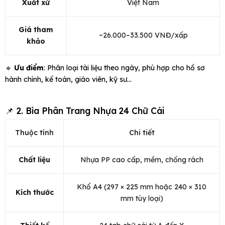
Xuất xứ
Việt Nam
Giá tham
~26.000–33.500 VNĐ/xấp
khảo
🔹
Ưu điểm
: Phân loại tài liệu theo ngày, phù hợp cho hồ sơ
hành chính, kế toán, giáo viên, kỹ sư…
📌 2. Bìa Phân Trang Nhựa 24 Chữ Cái
Thuộc tính
Chi tiết
Chất liệu
Nhựa PP cao cấp, mềm, chống rách
Khổ A4 (297 × 225 mm hoặc 240 × 310
Kích thước
mm tùy loại)