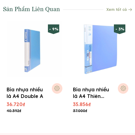
Sản Phẩm Liên Quan
Xem tất cả
- 9%
- 3%
Bìa nhựa nhiều
Bìa nhựa nhiều
lá A4 Double A
lá A4 Thiên
Long
36.720₫
35.856₫
40.392₫
37.000₫