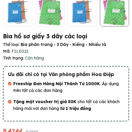
Bìa hồ sơ giấy 3 dây các loại
Thể loại:
Bìa phân trang - 3 Dây - Kiếng - Nhiều lá
Mã:
FILE021
Tình trạng:
Còn hàng
Ưu đãi chỉ có tại Văn phòng phẩm Hoa Điệp
Freeship Đơn Hàng Nội Thành Từ 1000K
. Áp dụng
trên tất cả các đơn hàng
Tặng một voucher trị giá 50K
cho tất cả các khách
hàng mới với đơn hàng
từ 1 triệu đồng
8.424₫
9.266₫