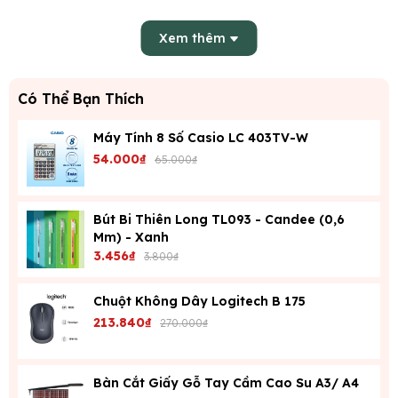
Màu sắc
Giao ngẫu nhiên: xanh, đỏ, vàng, xám...
Xem thêm
Xuất xứ
Việt Nam
Có Thể Bạn Thích
Giá tham
~7.800–8.500 VNĐ
khảo
Máy Tính 8 Số Casio LC 403TV-W
54.000₫
65.000₫
🔹
Ưu điểm
: Bền chắc, dễ phân loại hồ sơ, thân thiện môi
Bút Bi Thiên Long TL093 - Candee (0,6
trường, phù hợp cho nhân viên văn phòng, kế toán, giáo viên.
Mm) - Xanh
3.456₫
3.800₫
📌 2. Bìa Giấy 3 Dây 10F / 15F / 20F – Thảo Linh
Chuột Không Dây Logitech B 175
Kích
Gá
Độ
213.840₫
270.000₫
Loại
Giá tham
thước
y
dày
bìa
khảo (VNĐ)
(cm)
(F)
bìa
Bàn Cắt Giấy Gỗ Tay Cầm Cao Su A3/ A4