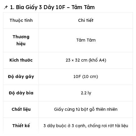
📌 1. Bìa Giấy 3 Dây 10F – Tâm Tâm
Thuộc tính
Chi tiết
Thương
Tâm Tâm
hiệu
Kích thước
23 × 32 cm (khổ A4)
Độ dày gáy
10F (10 cm)
Độ dày bìa
2.2 ly
Chất liệu
Giấy cứng từ bột gỗ thiên nhiên
Thiết kế
3 dây buộc ở 3 cạnh, chống rơi rớt tài liệu