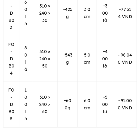
6
-
310 ×
~3
0
~425
3.0
~77.31
D
240 ×
00
l
g
cm
4 VNĐ
B0
30
tờ
á
3
FO
8
-
310 ×
~4
0
~543
5.0
~98.04
D
240 ×
00
l
g
cm
0 VNĐ
B0
50
tờ
á
4
FO
1
-
0
310 ×
~5
~60
6.0
~91.00
D
0
240 ×
00
0g
cm
0 VNĐ
B0
l
60
tờ
5
á