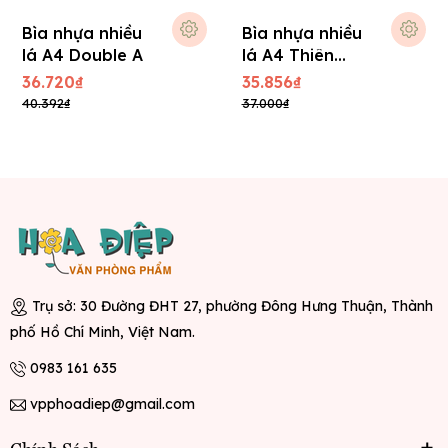
Bìa nhựa nhiều
Bìa nhựa nhiều
lá A4 Double A
lá A4 Thiên
Long
36.720₫
35.856₫
40.392₫
37.000₫
Trụ sở: 30 Đường ĐHT 27, phường Đông Hưng Thuận, Thành
phố Hồ Chí Minh, Việt Nam.
0983 161 635
vpphoadiep@gmail.com