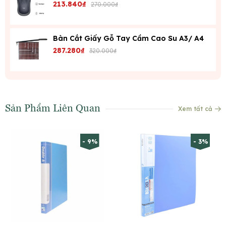
213.840₫
270.000₫
Bàn Cắt Giấy Gỗ Tay Cầm Cao Su A3/ A4
287.280₫
320.000₫
Sản Phẩm Liên Quan
Xem tất cả
- 9%
- 3%