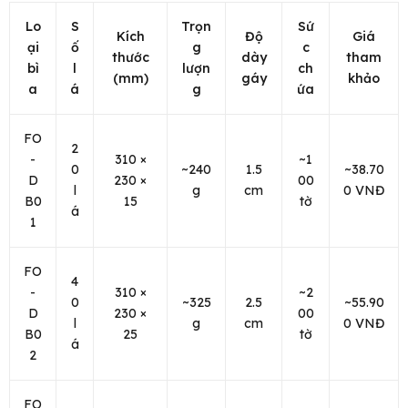
Lo
S
Trọn
Sứ
Kích
Độ
Giá
ại
ố
g
c
thước
dày
tham
bì
l
lượn
ch
(mm)
gáy
khảo
a
á
g
ứa
FO
2
-
310 ×
~1
0
~240
1.5
~38.70
D
230 ×
00
l
g
cm
0 VNĐ
B0
15
tờ
á
1
FO
4
-
310 ×
~2
0
~325
2.5
~55.90
D
230 ×
00
l
g
cm
0 VNĐ
B0
25
tờ
á
2
FO