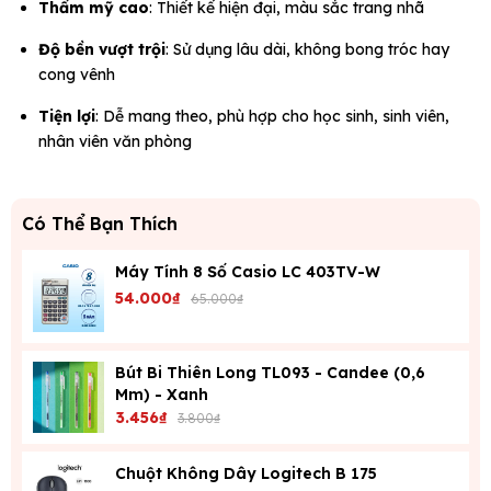
Thẩm mỹ cao
: Thiết kế hiện đại, màu sắc trang nhã
Độ bền vượt trội
: Sử dụng lâu dài, không bong tróc hay
cong vênh
Tiện lợi
: Dễ mang theo, phù hợp cho học sinh, sinh viên,
nhân viên văn phòng
Có Thể Bạn Thích
Máy Tính 8 Số Casio LC 403TV-W
54.000₫
65.000₫
Bút Bi Thiên Long TL093 - Candee (0,6
Mm) - Xanh
3.456₫
3.800₫
Chuột Không Dây Logitech B 175