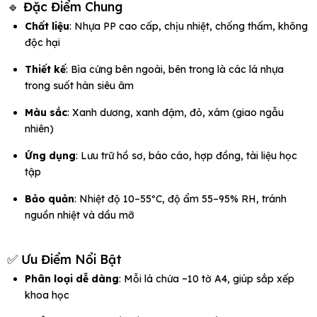
🔹 Đặc Điểm Chung
Chất liệu
: Nhựa PP cao cấp, chịu nhiệt, chống thấm, không
độc hại
Thiết kế
: Bìa cứng bên ngoài, bên trong là các lá nhựa
trong suốt hàn siêu âm
Màu sắc
: Xanh dương, xanh đậm, đỏ, xám (giao ngẫu
nhiên)
Ứng dụng
: Lưu trữ hồ sơ, báo cáo, hợp đồng, tài liệu học
tập
Bảo quản
: Nhiệt độ 10–55ºC, độ ẩm 55–95% RH, tránh
nguồn nhiệt và dầu mỡ
✅ Ưu Điểm Nổi Bật
Phân loại dễ dàng
: Mỗi lá chứa ~10 tờ A4, giúp sắp xếp
khoa học