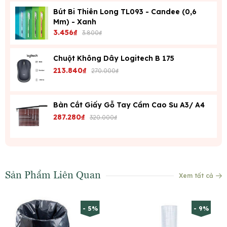
Bút Bi Thiên Long TL093 - Candee (0,6
Mm) - Xanh
3.456₫
3.800₫
Chuột Không Dây Logitech B 175
213.840₫
270.000₫
Bàn Cắt Giấy Gỗ Tay Cầm Cao Su A3/ A4
287.280₫
320.000₫
Sản Phẩm Liên Quan
Xem tất cả
- 5%
- 9%