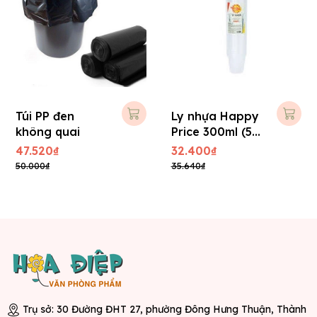
Túi PP đen
Ly nhựa Happy
không quai
Price 300ml (50
cái/ cây)
47.520₫
32.400₫
50.000₫
35.640₫
Trụ sở: 30 Đường ĐHT 27, phường Đông Hưng Thuận, Thành