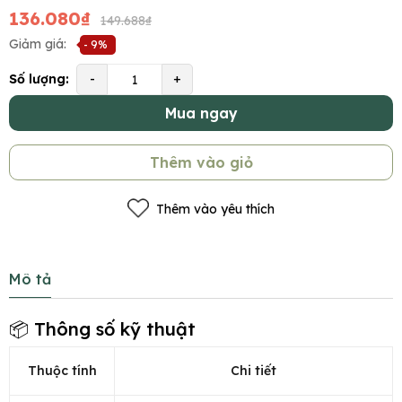
136.080₫
149.688₫
Giảm giá:
- 9%
Số lượng:
-
+
Mua ngay
Thêm vào giỏ
Thêm vào yêu thích
Mô tả
📦 Thông số kỹ thuật
Thuộc tính
Chi tiết