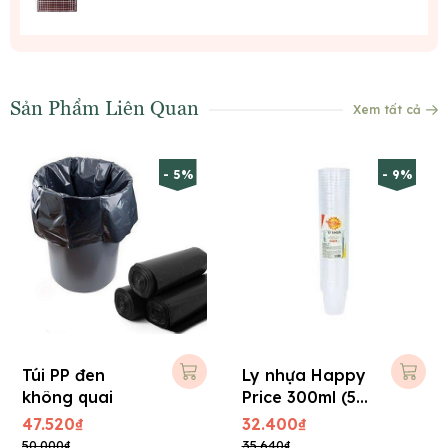
Sản Phẩm Liên Quan
Xem tất cả
- 5%
- 9%
Túi PP đen
Ly nhựa Happy
không quai
Price 300ml (50
cái/ cây)
47.520₫
32.400₫
50.000₫
35.640₫