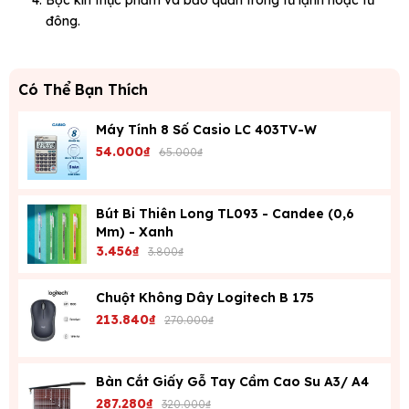
Bọc kín thực phẩm và bảo quản trong tủ lạnh hoặc tủ
đông.
Có Thể Bạn Thích
Máy Tính 8 Số Casio LC 403TV-W
54.000₫
65.000₫
Bút Bi Thiên Long TL093 - Candee (0,6
Mm) - Xanh
3.456₫
3.800₫
Chuột Không Dây Logitech B 175
213.840₫
270.000₫
Bàn Cắt Giấy Gỗ Tay Cầm Cao Su A3/ A4
287.280₫
320.000₫