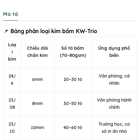
Mô tả
📌 Bảng phân loại kim bấm KW-Trio
Loạ
Chiều dài
Số tờ bấm
Ứng dụng phổ
i
chân kim
(70–80gsm)
biến
kim
24/
Văn phòng, cá
6mm
20–30 tờ
6
nhân
23/
Văn phòng hành
8mm
30–50 tờ
08
chính
23/
Trường học, cơ
10mm
40–60 tờ
10
sở in ấn nhỏ