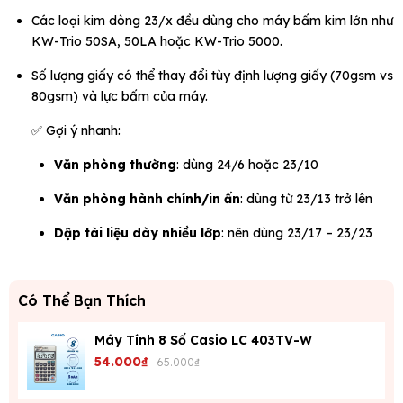
Các loại kim dòng 23/x đều dùng cho máy bấm kim lớn như
KW-Trio 50SA, 50LA hoặc KW-Trio 5000.
Số lượng giấy có thể thay đổi tùy định lượng giấy (70gsm vs
80gsm) và lực bấm của máy.
✅ Gợi ý nhanh:
Văn phòng thường
: dùng 24/6 hoặc 23/10
Văn phòng hành chính/in ấn
: dùng từ 23/13 trở lên
Dập tài liệu dày nhiều lớp
: nên dùng 23/17 – 23/23
Có Thể Bạn Thích
Máy Tính 8 Số Casio LC 403TV-W
54.000₫
65.000₫