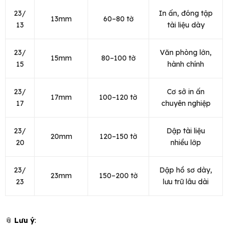
23/
In ấn, đóng tập
13mm
60–80 tờ
13
tài liệu dày
23/
Văn phòng lớn,
15mm
80–100 tờ
15
hành chính
23/
Cơ sở in ấn
17mm
100–120 tờ
17
chuyên nghiệp
23/
Dập tài liệu
20mm
120–150 tờ
20
nhiều lớp
23/
Dập hồ sơ dày,
23mm
150–200 tờ
23
lưu trữ lâu dài
📎
Lưu ý
: