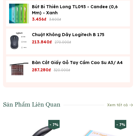
Bút Bi Thiên Long TL093 - Candee (0,6
Mm) - Xanh
3.456₫
3.800₫
Chuột Không Dây Logitech B 175
213.840₫
270.000₫
Bàn Cắt Giấy Gỗ Tay Cầm Cao Su A3/ A4
287.280₫
320.000₫
Sản Phẩm Liên Quan
Xem tất cả
- 7%
- 7%