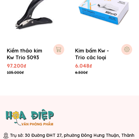
Kiềm tháo kim
Kim bấm Kw -
Kw Trio 5093
Trio các loại
97.200₫
6.048₫
105.000₫
6.500₫
Trụ sở: 30 Đường ĐHT 27, phường Đông Hưng Thuận, Thành