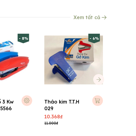
Xem tất cả
- 8%
- 6%
ố 3 Kw
Tháo kim T.T.H
Tháo ki
 5566
029
1029
10.368₫
9.720₫
11.000₫
10.692₫