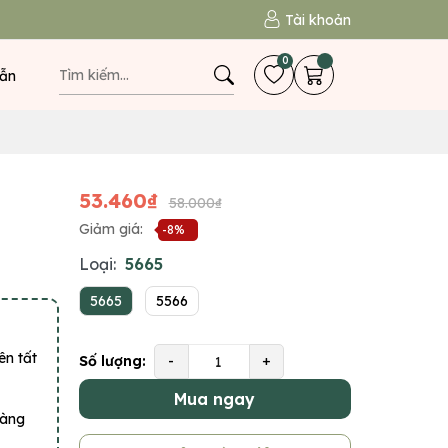
Tài khoản
0
ẫn
53.460₫
58.000₫
Giảm giá:
-8%
Loại:
5665
5665
5566
ên tất
Số lượng:
-
+
Mua ngay
hàng