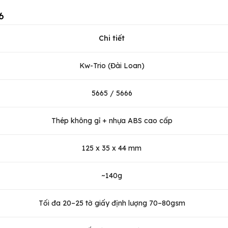
6
Chi tiết
Kw-Trio (Đài Loan)
5665 / 5666
Thép không gỉ + nhựa ABS cao cấp
125 x 35 x 44 mm
~140g
Tối đa 20–25 tờ giấy định lượng 70–80gsm