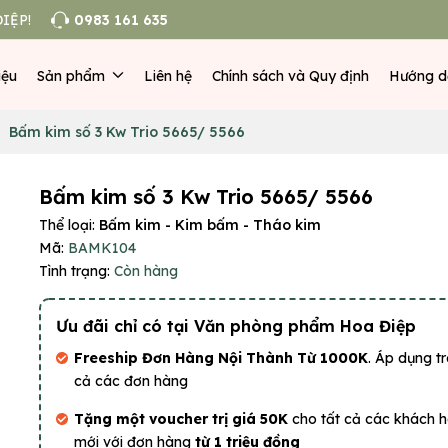
IỆP!
0983 161 635
iệu
Sản phẩm
Liên hệ
Chính sách và Quy định
Hướng d
Bấm kim số 3 Kw Trio 5665/ 5566
Bấm kim số 3 Kw Trio 5665/ 5566
Thể loại:
Bấm kim - Kim bấm - Tháo kim
Mã:
BAMK104
Tình trạng:
Còn hàng
Ưu đãi chỉ có tại Văn phòng phẩm Hoa Điệp
Freeship Đơn Hàng Nội Thành Từ 1000K
. Áp dụng tr
cả các đơn hàng
Tặng một voucher trị giá 50K
cho tất cả các khách 
mới với đơn hàng
từ 1 triệu đồng