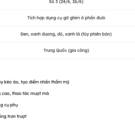
Số 3 (24/6, 26/6)
Tích hợp dụng cụ gỡ ghim ở phần đuôi
Đen, xanh dương, đỏ, xanh lá (tùy phiên bản)
Trung Quốc (gia công)
ây kéo áo, tạo điểm nhấn thẩm mỹ
ng cao, thao tác mượt mà
ng cụ phụ
ng trơn trượt