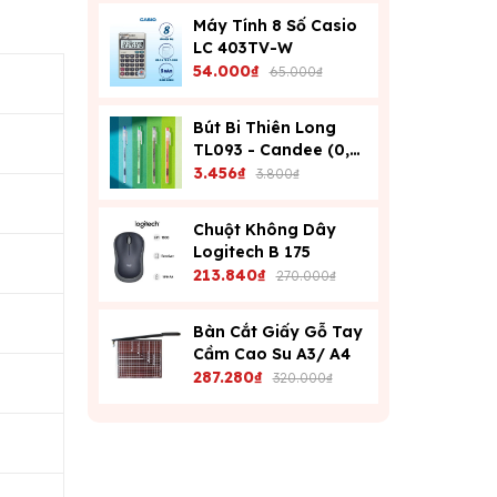
Máy Tính 8 Số Casio
LC 403TV-W
54.000₫
65.000₫
Bút Bi Thiên Long
TL093 - Candee (0,6
Mm) - Xanh
3.456₫
3.800₫
Chuột Không Dây
Logitech B 175
213.840₫
270.000₫
Bàn Cắt Giấy Gỗ Tay
Cầm Cao Su A3/ A4
287.280₫
320.000₫