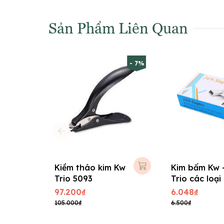
Sản Phẩm Liên Quan
- 7%
Kiềm tháo kim Kw
Kim bấm Kw 
Trio 5093
Trio các loại
97.200₫
6.048₫
105.000₫
6.500₫