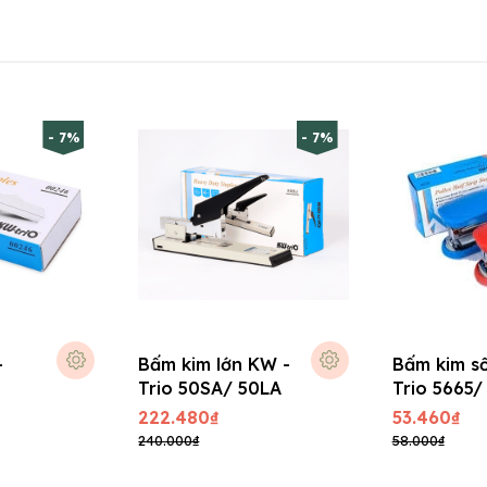
- 7%
- 7%
-
Bấm kim lớn KW -
Bấm kim s
Trio 50SA/ 50LA
Trio 5665/
222.480₫
53.460₫
240.000₫
58.000₫