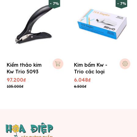
- 7%
- 7%
Kiềm tháo kim
Kim bấm Kw -
Kw Trio 5093
Trio các loại
97.200₫
6.048₫
105.000₫
6.500₫