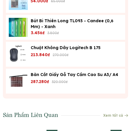
54.000₫
65.000₫
Bút Bi Thiên Long TL093 - Candee (0,6
Mm) - Xanh
3.456₫
3.800₫
Chuột Không Dây Logitech B 175
213.840₫
270.000₫
Bàn Cắt Giấy Gỗ Tay Cầm Cao Su A3/ A4
287.280₫
320.000₫
Sản Phẩm Liên Quan
Xem tất cả