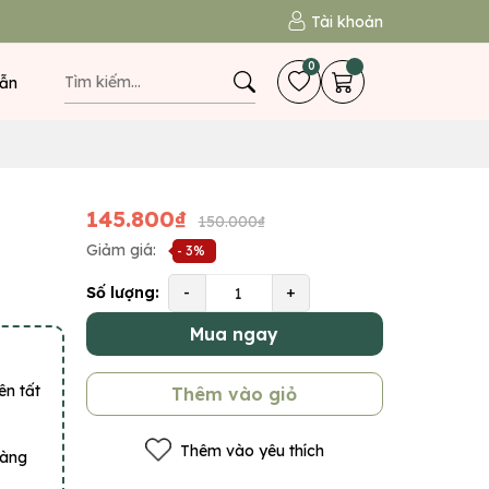
Tài khoản
0
ẫn
145.800₫
150.000₫
Giảm giá:
- 3%
Số lượng:
-
+
Mua ngay
ên tất
Thêm vào giỏ
Thêm vào yêu thích
hàng