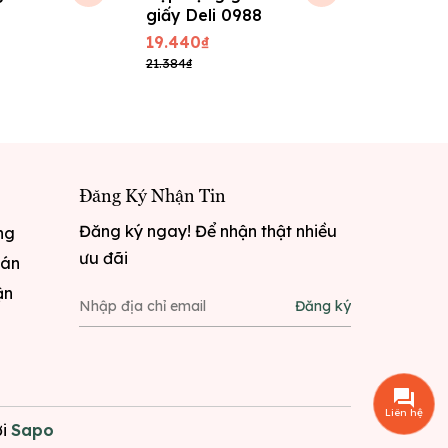
giấy Deli 0988
kẹp dẹp 
DT341
19.440₫
15.120₫
21.384₫
16.632₫
Đăng Ký Nhận Tin
Đăng ký ngay! Để nhận thật nhiều
ng
ưu đãi
oán
ận
Đăng ký
Liên hệ
i
Sapo