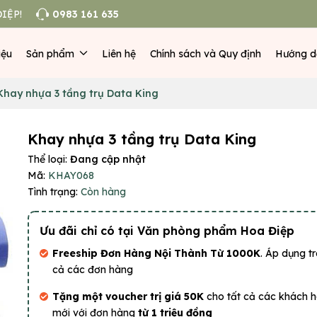
IỆP!
0983 161 635
iệu
Sản phẩm
Liên hệ
Chính sách và Quy định
Hướng d
Khay nhựa 3 tầng trụ Data King
Khay nhựa 3 tầng trụ Data King
Thể loại:
Đang cập nhật
Mã:
KHAY068
Tình trạng:
Còn hàng
Ưu đãi chỉ có tại Văn phòng phẩm Hoa Điệp
Freeship Đơn Hàng Nội Thành Từ 1000K
. Áp dụng tr
cả các đơn hàng
Tặng một voucher trị giá 50K
cho tất cả các khách 
mới với đơn hàng
từ 1 triệu đồng