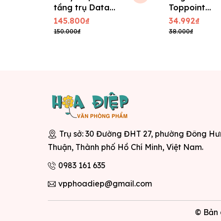
tầng trụ Data
Toppoint
King
HY3155C
145.800₫
34.992₫
150.000₫
38.000₫
Trụ sở: 30 Đường ĐHT 27, phường Đông H
Thuận, Thành phố Hồ Chí Minh, Việt Nam.
0983 161 635
vpphoadiep@gmail.com
© Bản 