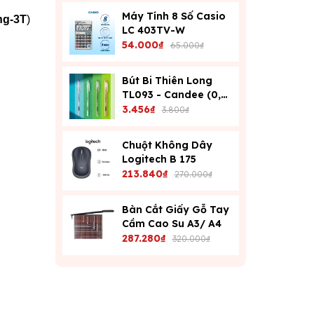
Máy Tính 8 Số Casio
ng-3T
)
LC 403TV-W
54.000₫
65.000₫
Bút Bi Thiên Long
TL093 - Candee (0,6
Mm) - Xanh
3.456₫
3.800₫
Chuột Không Dây
Logitech B 175
213.840₫
270.000₫
Bàn Cắt Giấy Gỗ Tay
Cầm Cao Su A3/ A4
287.280₫
320.000₫