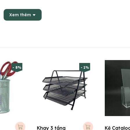
Xem thêm
- 8%
- 1%
Khay 3 tầng
Kệ Catalo