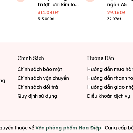
trượt lưới kim loại
ngăn A5
HY62001A - Đen
311.040₫
29.160₫
315.000₫
32.076₫
Chính Sách
Hướng Dẫn
Chính sách bảo mật
Hướng dẫn mua hà
Chính sách vận chuyển
Hướng dẫn thanh t
ưng
Chính sách đổi trả
Hướng dẫn giao nh
Quy định sử dụng
Điều khoản dịch vụ
quyền thuộc về
Văn phòng phẩm Hoa Điệp
|
Cung cấp bở