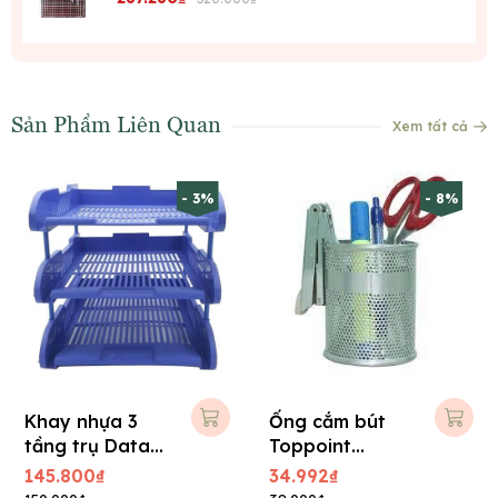
Sản Phẩm Liên Quan
Xem tất cả
- 3%
- 8%
Khay nhựa 3
Ống cắm bút
tầng trụ Data
Toppoint
King
HY3155C
145.800₫
34.992₫