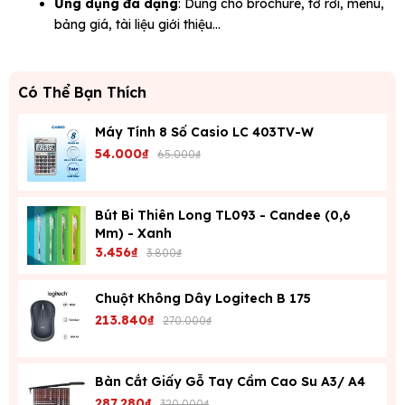
Ứng dụng đa dạng
: Dùng cho brochure, tờ rơi, menu,
bảng giá, tài liệu giới thiệu…
Có Thể Bạn Thích
Máy Tính 8 Số Casio LC 403TV-W
54.000₫
65.000₫
Bút Bi Thiên Long TL093 - Candee (0,6
Mm) - Xanh
3.456₫
3.800₫
Chuột Không Dây Logitech B 175
213.840₫
270.000₫
Bàn Cắt Giấy Gỗ Tay Cầm Cao Su A3/ A4
287.280₫
320.000₫