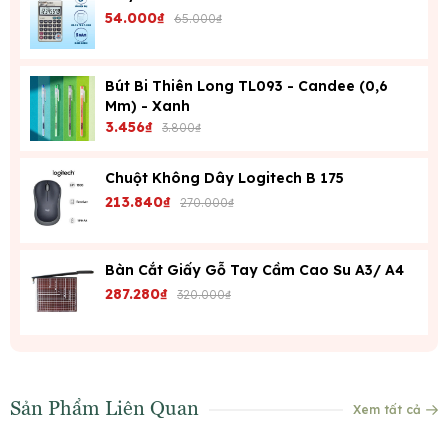
54.000₫
65.000₫
Bút Bi Thiên Long TL093 - Candee (0,6
Mm) - Xanh
3.456₫
3.800₫
Chuột Không Dây Logitech B 175
213.840₫
270.000₫
Bàn Cắt Giấy Gỗ Tay Cầm Cao Su A3/ A4
287.280₫
320.000₫
Sản Phẩm Liên Quan
Xem tất cả