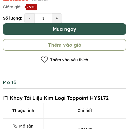
Giảm giá:
- 9%
Số lượng:
-
+
Mua ngay
Thêm vào giỏ
Thêm vào yêu thích
Mô tả
🗂️ Khay Tài Liệu Kim Loại Toppoint HY3172
Thuộc tính
Chi tiết
🏷️ Mã sản