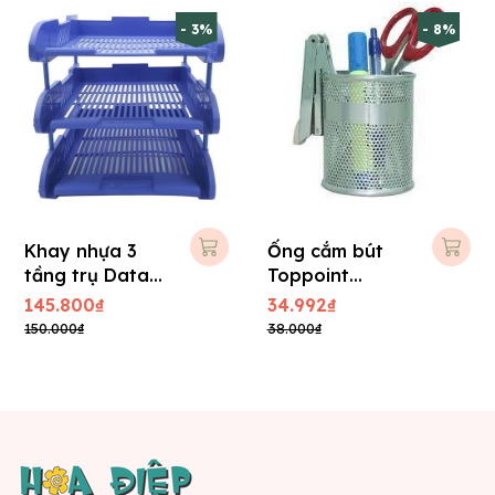
- 3%
- 8%
Khay nhựa 3
Ống cắm bút
tầng trụ Data
Toppoint
King
HY3155C
145.800₫
34.992₫
150.000₫
38.000₫