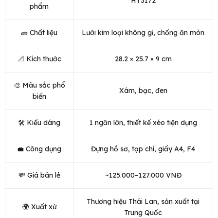
HY3172
phẩm
🧱 Chất liệu
Lưới kim loại không gỉ, chống ăn mòn
📐 Kích thước
28.2 × 25.7 × 9 cm
🎨 Màu sắc phổ
Xám, bạc, đen
biến
🛠️ Kiểu dáng
1 ngăn lớn, thiết kế xéo tiện dụng
💼 Công dụng
Đựng hồ sơ, tạp chí, giấy A4, F4
💸 Giá bán lẻ
~125.000–127.000 VNĐ
Thương hiệu Thái Lan, sản xuất tại
🌍 Xuất xứ
Trung Quốc