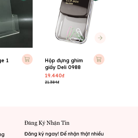
ge 1
Hộp đựng ghim
Hộp đựn
giấy Deli 0988
kẹp dẹp 
DT341
19.440₫
15.120₫
21.384₫
16.632₫
Đăng Ký Nhận Tin
Đăng ký ngay! Để nhận thật nhiều
ng