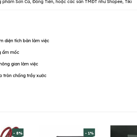
 phẩm Sơn Ca, Đồng Tiến, hoặc các sàn TMĐT như Shopee, Tiki
kiệm diện tích bàn làm việc
ng ẩm mốc
hông gian làm việc
o tròn chống trầy xước
- 8%
- 1%