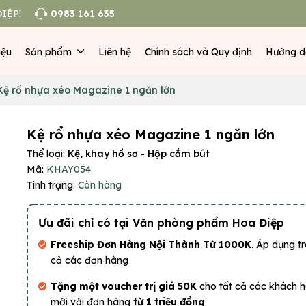
IỆP!
0983 161 635
iệu
Sản phẩm
Liên hệ
Chính sách và Quy định
Hướng d
Kệ rổ nhựa xéo Magazine 1 ngăn lớn
Kệ rổ nhựa xéo Magazine 1 ngăn lớn
Thể loại:
Kệ, khay hồ sơ - Hộp cắm bút
Mã:
KHAY054
Tình trạng:
Còn hàng
Ưu đãi chỉ có tại Văn phòng phẩm Hoa Điệp
Freeship Đơn Hàng Nội Thành Từ 1000K
. Áp dụng tr
cả các đơn hàng
Tặng một voucher trị giá 50K
cho tất cả các khách 
mới với đơn hàng
từ 1 triệu đồng