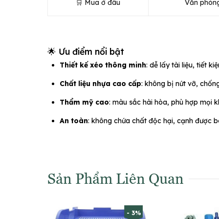
🛒 Mua ở đâu
Văn phòng
🌟 Ưu điểm nổi bật
Thiết kế xéo thông minh
: dễ lấy tài liệu, tiết 
Chất liệu nhựa cao cấp
: không bị nứt vỡ, chố
Thẩm mỹ cao
: màu sắc hài hòa, phù hợp mọi k
An toàn
: không chứa chất độc hại, cạnh được b
Sản Phẩm Liên Quan
- 3%