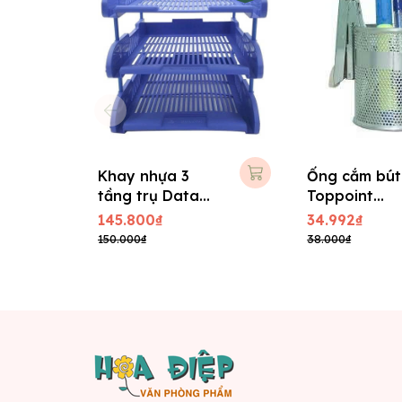
Khay nhựa 3
Ống cắm bút
tầng trụ Data
Toppoint
King
HY3155C
145.800₫
34.992₫
150.000₫
38.000₫