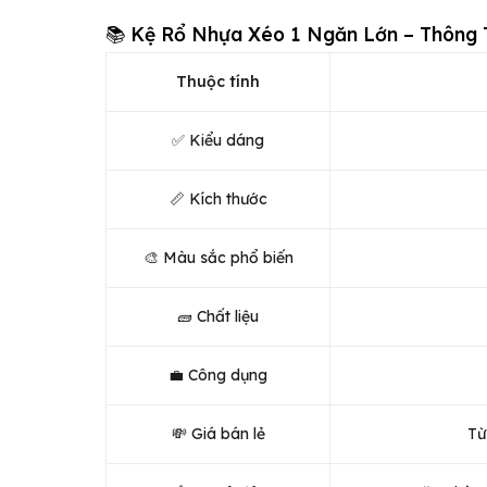
📚 Kệ Rổ Nhựa Xéo 1 Ngăn Lớn – Thông 
Thuộc tính
✅ Kiểu dáng
📏 Kích thước
🎨 Màu sắc phổ biến
🧱 Chất liệu
💼 Công dụng
💸 Giá bán lẻ
Từ