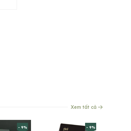
Xem tất cả
- 9%
- 9%