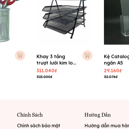
Khay 3 tầng
Kệ Catalo
trượt lưới kim loại
ngăn A5
HY62001A - Đen
311.040₫
29.160₫
315.000₫
32.076₫
Chính Sách
Hướng Dẫn
Chính sách bảo mật
Hướng dẫn mua hà