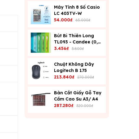
Máy Tính 8 Số Casio
LC 403TV-W
54.000₫
65.000₫
Bút Bi Thiên Long
TL093 - Candee (0,6
Mm) - Xanh
3.456₫
3.800₫
Chuột Không Dây
Logitech B 175
213.840₫
270.000₫
Bàn Cắt Giấy Gỗ Tay
Cầm Cao Su A3/ A4
287.280₫
320.000₫