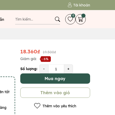
Tài khoản
0
ẫn
18.360₫
19.500₫
Giảm giá:
- 6%
Số lượng:
-
+
Mua ngay
ên tất
Thêm vào giỏ
Thêm vào yêu thích
hàng