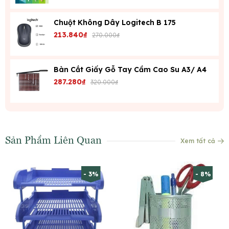
Chuột Không Dây Logitech B 175
213.840₫
270.000₫
Bàn Cắt Giấy Gỗ Tay Cầm Cao Su A3/ A4
287.280₫
320.000₫
Sản Phẩm Liên Quan
Xem tất cả
- 3%
- 8%