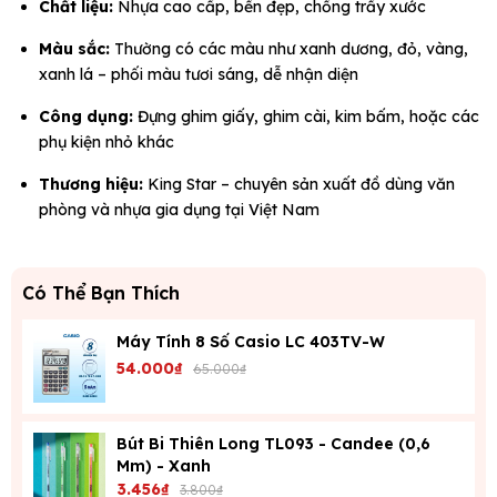
Chất liệu:
Nhựa cao cấp, bền đẹp, chống trầy xước
Màu sắc:
Thường có các màu như xanh dương, đỏ, vàng,
xanh lá – phối màu tươi sáng, dễ nhận diện
Công dụng:
Đựng ghim giấy, ghim cài, kim bấm, hoặc các
phụ kiện nhỏ khác
Thương hiệu:
King Star – chuyên sản xuất đồ dùng văn
phòng và nhựa gia dụng tại Việt Nam
Có Thể Bạn Thích
Máy Tính 8 Số Casio LC 403TV-W
54.000₫
65.000₫
Bút Bi Thiên Long TL093 - Candee (0,6
Mm) - Xanh
3.456₫
3.800₫