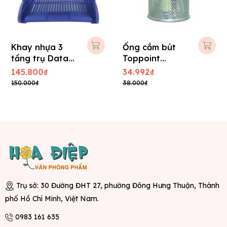
Khay nhựa 3
Ống cắm bút
tầng trụ Data
Toppoint
King
HY3155C
145.800₫
34.992₫
150.000₫
38.000₫
Trụ sở: 30 Đường ĐHT 27, phường Đông Hưng Thuận, Thành
phố Hồ Chí Minh, Việt Nam.
0983 161 635