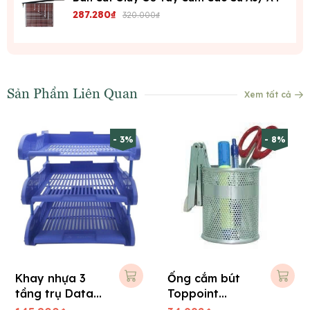
287.280₫
320.000₫
Sản Phẩm Liên Quan
Xem tất cả
- 3%
- 8%
Khay nhựa 3
Ống cắm bút
tầng trụ Data
Toppoint
King
HY3155C