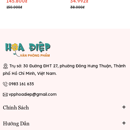
145.800₫
34.992₫
150.000₫
38.000₫
Trụ sở: 30 Đường ĐHT 27, phường Đông Hưng Thuận, Thành
phố Hồ Chí Minh, Việt Nam.
0983 161 635
vpphoadiep@gmail.com
Chính Sách
Hướng Dẫn