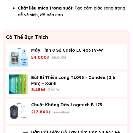
Chất liệu mica trong suốt
: Tạo cảm giác sang trọng,
dễ vệ sinh, độ bền cao.
Có Thể Bạn Thích
Máy Tính 8 Số Casio LC 403TV-W
54.000₫
65.000₫
Bút Bi Thiên Long TL093 - Candee (0,6
Mm) - Xanh
3.456₫
3.800₫
Chuột Không Dây Logitech B 175
213.840₫
270.000₫
Bàn Cắt Giấy Gỗ Tay Cầm Cao Su A3/ A4