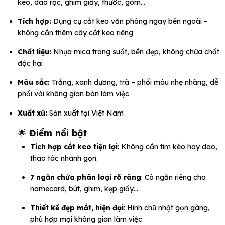
kéo, dao rọc, ghim giấy, thước, gôm…
Tích hợp:
Dụng cụ cắt keo văn phòng ngay bên ngoài –
không cần thêm cây cắt keo riêng
Chất liệu:
Nhựa mica trong suốt, bền đẹp, không chứa chất
độc hại
Màu sắc:
Trắng, xanh dương, trà – phối màu nhẹ nhàng, dễ
phối với không gian bàn làm việc
Xuất xứ:
Sản xuất tại Việt Nam
🌟
Điểm nổi bật
Tích hợp cắt keo tiện lợi
: Không cần tìm kéo hay dao,
thao tác nhanh gọn.
7 ngăn chứa phân loại rõ ràng
: Có ngăn riêng cho
namecard, bút, ghim, kẹp giấy…
Thiết kế đẹp mắt, hiện đại
: Hình chữ nhật gọn gàng,
phù hợp mọi không gian làm việc.