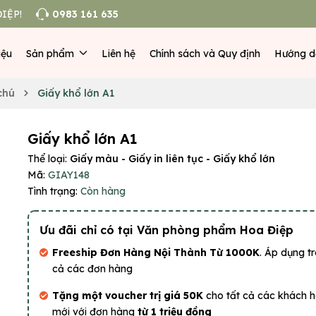
IỆP!
0983 161 635
iệu
Sản phẩm
Liên hệ
Chính sách và Quy định
Hướng d
 chú
Giấy khổ lớn A1
Giấy khổ lớn A1
Thể loại:
Giấy màu - Giấy in liên tục - Giấy khổ lớn
Mã:
GIAY148
Tình trạng:
Còn hàng
Ưu đãi chỉ có tại Văn phòng phẩm Hoa Điệp
Freeship Đơn Hàng Nội Thành Từ 1000K
. Áp dụng tr
cả các đơn hàng
Tặng một voucher trị giá 50K
cho tất cả các khách 
mới với đơn hàng
từ 1 triệu đồng