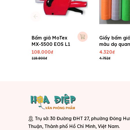
Bấm giá MoTex
Giấy bấm gi
MX-5500 EOS L1
màu dạ qua
108.000₫
4.320₫
118.800₫
4.752₫
Trụ sở: 30 Đường ĐHT 27, phường Đông H
Thuận, Thành phố Hồ Chí Minh, Việt Nam.