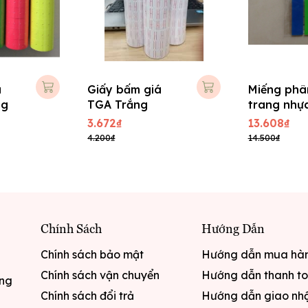
á
Giấy bấm giá
Miếng phâ
ng
TGA Trắng
trang nhự
màu Prono
3.672₫
13.608₫
4.200₫
14.500₫
Chính Sách
Hướng Dẫn
Chính sách bảo mật
Hướng dẫn mua hà
Chính sách vận chuyển
Hướng dẫn thanh t
ưng
Chính sách đổi trả
Hướng dẫn giao nh