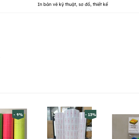
In bản vẽ kỹ thuật, sơ đồ, thiết kế
.
- 9%
- 13%