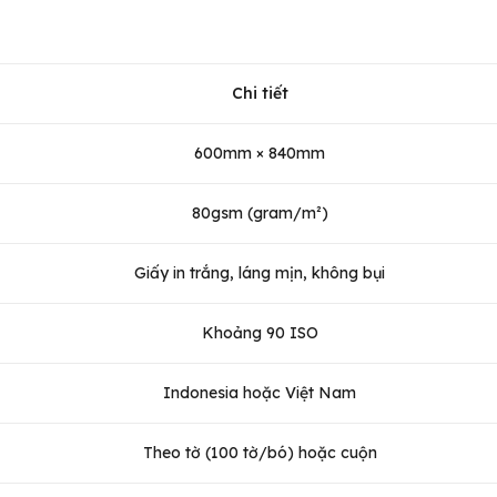
Chi tiết
600mm × 840mm
80gsm (gram/m²)
Giấy in trắng, láng mịn, không bụi
Khoảng 90 ISO
Indonesia hoặc Việt Nam
Theo tờ (100 tờ/bó) hoặc cuộn