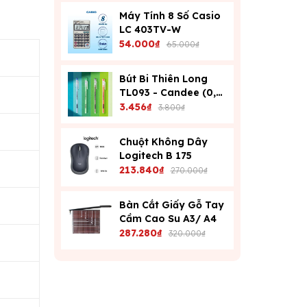
Máy Tính 8 Số Casio
LC 403TV-W
54.000₫
65.000₫
Bút Bi Thiên Long
TL093 - Candee (0,6
Mm) - Xanh
3.456₫
3.800₫
Chuột Không Dây
Logitech B 175
213.840₫
270.000₫
Bàn Cắt Giấy Gỗ Tay
Cầm Cao Su A3/ A4
287.280₫
320.000₫