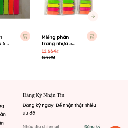
n
Miếng phân
Màng fi
a 5
trang nhựa 5
Filing T
ti
màu Xing Li
Double 
11.664₫
17.280₫
12.830₫
19.008₫
Đăng Ký Nhận Tin
Đăng ký ngay! Để nhận thật nhiều
ng
ưu đãi
oán
ận
Đăng ký