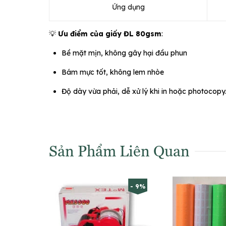
Ứng dụng
💡
Ưu điểm của giấy ĐL 80gsm
:
Bề mặt mịn, không gây hại đầu phun
Bám mực tốt, không lem nhòe
Độ dày vừa phải, dễ xử lý khi in hoặc photocopy
Sản Phẩm Liên Quan
- 9%