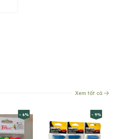
Xem tất cả
- 6%
- 9%