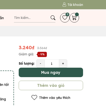
Tài khoản
0
ẫn
3.240₫
3.564₫
Giảm giá:
- 9%
Số lượng:
-
+
Mua ngay
ên tất
Thêm vào giỏ
Thêm vào yêu thích
hàng