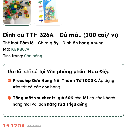
Đinh dù TTH 326A - Đủ màu (100 cái/ vĩ)
Thể loại:
Bấm lỗ - Ghim giấy - Đinh ấn bảng nhung
Mã:
KEPB079
Tình trạng:
Còn hàng
Ưu đãi chỉ có tại Văn phòng phẩm Hoa Điệp
Freeship Đơn Hàng Nội Thành Từ 1000K
. Áp dụng
trên tất cả các đơn hàng
Tặng một voucher trị giá 50K
cho tất cả các khách
hàng mới với đơn hàng
từ 1 triệu đồng
15.120₫
16.632₫