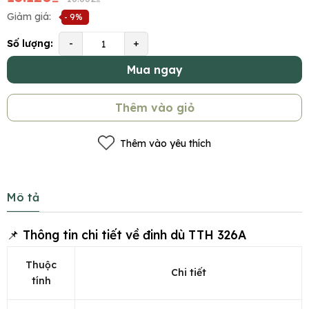
Giảm giá:
- 9%
Số lượng:
-
+
Mua ngay
Thêm vào giỏ
Thêm vào yêu thích
Mô tả
📌 Thông tin chi tiết về đinh dù TTH 326A
Thuộc
Chi tiết
tính