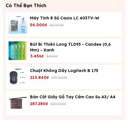
Có Thể Bạn Thích
Máy Tính 8 Số Casio LC 403TV-W
54.000₫
65.000₫
Bút Bi Thiên Long TL093 - Candee (0,6
Mm) - Xanh
3.456₫
3.800₫
Chuột Không Dây Logitech B 175
213.840₫
270.000₫
Bàn Cắt Giấy Gỗ Tay Cầm Cao Su A3/ A4
287.280₫
320.000₫