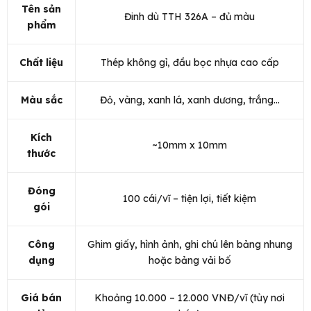
Tên sản
Đinh dù TTH 326A – đủ màu
phẩm
Chất liệu
Thép không gỉ, đầu bọc nhựa cao cấp
Màu sắc
Đỏ, vàng, xanh lá, xanh dương, trắng...
Kích
~10mm x 10mm
thước
Đóng
100 cái/vĩ – tiện lợi, tiết kiệm
gói
Công
Ghim giấy, hình ảnh, ghi chú lên bảng nhung
dụng
hoặc bảng vải bố
Giá bán
Khoảng 10.000 – 12.000 VNĐ/vĩ (tùy nơi