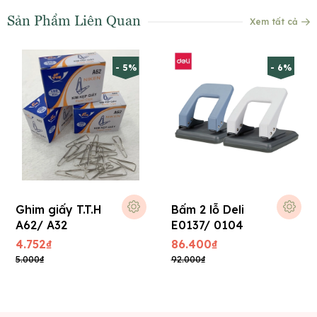
Sản Phẩm Liên Quan
Xem tất cả
- 5%
- 6%
Ghim giấy T.T.H
Bấm 2 lỗ Deli
A62/ A32
E0137/ 0104
4.752₫
86.400₫
5.000₫
92.000₫