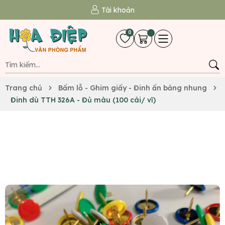
Tài khoản
0
Trang chủ
Bấm lỗ - Ghim giấy - Đinh ấn bảng nhung
Đinh dù TTH 326A - Đủ màu (100 cái/ vĩ)