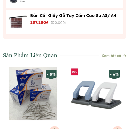
Bàn Cắt Giấy Gỗ Tay Cầm Cao Su A3/ A4
287.280₫
320.000₫
Sản Phẩm Liên Quan
Xem tất cả
- 5%
- 6%