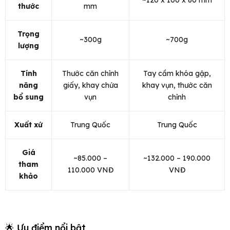
~120 x 100 x 60 mm
thước
mm
Trọng
~300g
~700g
lượng
Tính
Thước căn chỉnh
Tay cầm khóa gập,
năng
giấy, khay chứa
khay vụn, thước căn
bổ sung
vụn
chỉnh
Xuất xứ
Trung Quốc
Trung Quốc
Giá
~85.000 –
~132.000 – 190.000
tham
110.000 VNĐ
VNĐ
khảo
🌟 Ưu điểm nổi bật