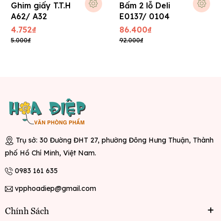
Ghim giấy T.T.H
Bấm 2 lỗ Deli
A62/ A32
E0137/ 0104
4.752₫
86.400₫
5.000₫
92.000₫
Trụ sở: 30 Đường ĐHT 27, phường Đông Hưng Thuận, Thành
phố Hồ Chí Minh, Việt Nam.
0983 161 635
vpphoadiep@gmail.com
Chính Sách