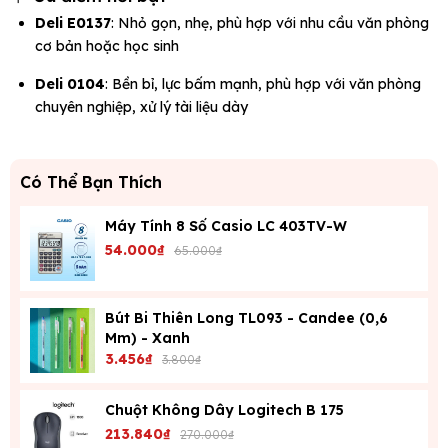
Deli E0137
: Nhỏ gọn, nhẹ, phù hợp với nhu cầu văn phòng
cơ bản hoặc học sinh
Deli 0104
: Bền bỉ, lực bấm mạnh, phù hợp với văn phòng
chuyên nghiệp, xử lý tài liệu dày
Có Thể Bạn Thích
Máy Tính 8 Số Casio LC 403TV-W
54.000₫
65.000₫
Bút Bi Thiên Long TL093 - Candee (0,6
Mm) - Xanh
3.456₫
3.800₫
Chuột Không Dây Logitech B 175
213.840₫
270.000₫