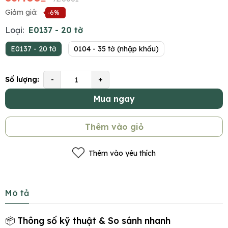
Giảm giá:
-6%
Loại:
E0137 - 20 tờ
E0137 - 20 tờ
0104 - 35 tờ (nhập khẩu)
Số lượng:
-
+
Mua ngay
Thêm vào giỏ
Thêm vào yêu thích
Mô tả
📦 Thông số kỹ thuật & So sánh nhanh