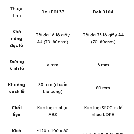
Thuộc
Deli E0137
Deli 0104
tính
Khả
Tối đa 16 tờ giấy
Tối đa 35 tờ giấy A4
năng
A4 (70–80gsm)
(70–80gsm)
đục lỗ
Đường
6 mm
6 mm
kính lỗ
Khoảng
80 mm (chuẩn
80 mm
cách lỗ
bìa còng)
Chất
Kim loại + nhựa
Kim loại SPCC + đế
liệu
ABS
nhựa LDPE
Kích
~120 x 100 x 60