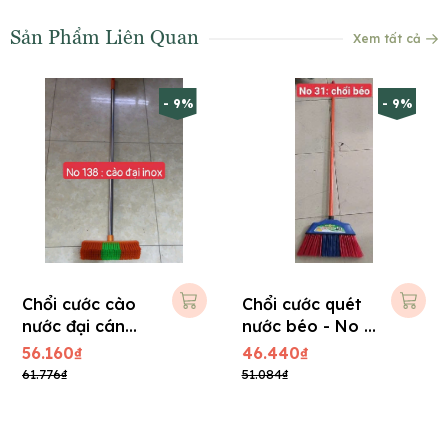
Sản Phẩm Liên Quan
Xem tất cả
- 9%
- 9%
Chổi cước cào
Chổi cước quét
nước đại cán
nước béo - No :
Inox No : 138
31
56.160₫
46.440₫
61.776₫
51.084₫