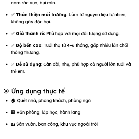
gom rác vụn, bụi mịn.
✅
Thân thiện môi trường
: Làm từ nguyên liệu tự nhiên,
không gây độc hại.
✅
Giá thành rẻ
: Phù hợp với mọi đối tượng sử dụng.
✅
Độ bền cao
: Tuổi thọ từ 4–6 tháng, gấp nhiều lần chổi
thông thường.
✅
Dễ sử dụng
: Cán dài, nhẹ, phù hợp cả người lớn tuổi và
trẻ em.
🎯 Ứng dụng thực tế
🏠 Quét nhà, phòng khách, phòng ngủ
🏢 Văn phòng, lớp học, hành lang
🏡 Sân vườn, ban công, khu vực ngoài trời