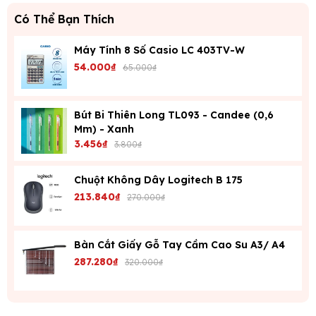
Có Thể Bạn Thích
Máy Tính 8 Số Casio LC 403TV-W
54.000₫
65.000₫
Bút Bi Thiên Long TL093 - Candee (0,6
Mm) - Xanh
3.456₫
3.800₫
Chuột Không Dây Logitech B 175
213.840₫
270.000₫
Bàn Cắt Giấy Gỗ Tay Cầm Cao Su A3/ A4
287.280₫
320.000₫