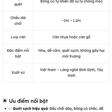
Bông cỏ tự nhiên đã xử lý chống mốc
quét
Chiều dài
~1m – 1.2m
chổi
Loại cán
Cán nhựa hoặc cán gỗ
Đặc điểm nổi
Nhẹ, dễ cầm, quét sạch, không gây hại
bật
môi trường
Việt Nam – Làng nghề Bình Định, Tây
Xuất xứ
Ninh
🌟 Ưu điểm nổi bật
✅
Quét sạch hiệu quả
: Đầu chổi dày, bông cỏ chắc, dễ