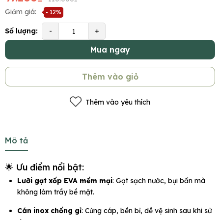
Giảm giá:
- 12%
Số lượng:
-
+
Mua ngay
Thêm vào giỏ
Thêm vào yêu thích
Mô tả
🌟 Ưu điểm nổi bật:
Lưỡi gạt xốp EVA mềm mại
: Gạt sạch nước, bụi bẩn mà
không làm trầy bề mặt.
Cán inox chống gỉ
: Cứng cáp, bền bỉ, dễ vệ sinh sau khi sử