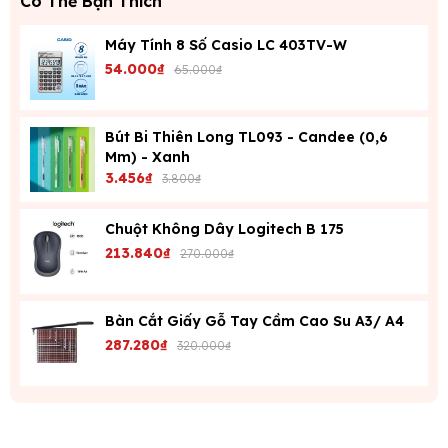
Có Thể Bạn Thích
Máy Tính 8 Số Casio LC 403TV-W
54.000₫
65.000₫
Bút Bi Thiên Long TL093 - Candee (0,6
Mm) - Xanh
3.456₫
3.800₫
Chuột Không Dây Logitech B 175
213.840₫
270.000₫
Bàn Cắt Giấy Gỗ Tay Cầm Cao Su A3/ A4
287.280₫
320.000₫