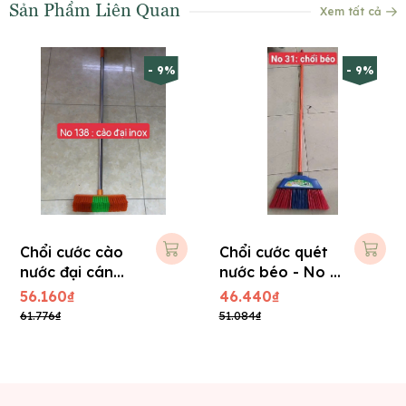
Sản Phẩm Liên Quan
Xem tất cả
- 9%
- 9%
Chổi cước cào
Chổi cước quét
nước đại cán
nước béo - No :
Inox No : 138
31
56.160₫
46.440₫
61.776₫
51.084₫