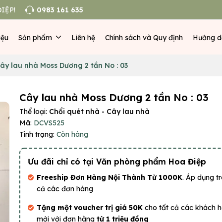
IỆP!
0983 161 635
iệu
Sản phẩm
Liên hệ
Chính sách và Quy định
Hướng d
ây lau nhà Moss Dương 2 tần No : 03
Cây lau nhà Moss Dương 2 tần No : 03
Thể loại:
Chổi quét nhà - Cây lau nhà
Mã:
DCVS525
Tình trạng:
Còn hàng
Ưu đãi chỉ có tại Văn phòng phẩm Hoa Điệp
Freeship Đơn Hàng Nội Thành Từ 1000K
. Áp dụng tr
cả các đơn hàng
Tặng một voucher trị giá 50K
cho tất cả các khách 
mới với đơn hàng
từ 1 triệu đồng