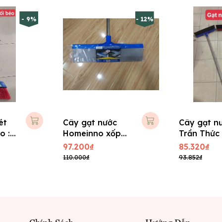
- 9%
- 12%
ét
Cây gạt nước
Cây gạt n
o :
Homeinno xốp
Trần Thức
Eva, cán inox
inox
97.200₫
85.320₫
110.000₫
93.852₫