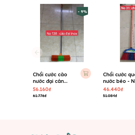
- 9%
Chổi cước cào
Chổi cước qu
nước đại cán
nước béo - N
Inox No : 138
31
56.160₫
46.440₫
61.776₫
51.084₫