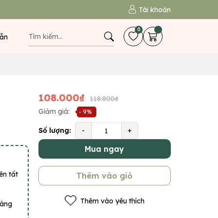
Tài khoản
0
ẫn
108.000₫
118.800₫
Giảm giá:
- 9%
Số lượng:
-
+
Mua ngay
ên tất
Thêm vào giỏ
Thêm vào yêu thích
hàng