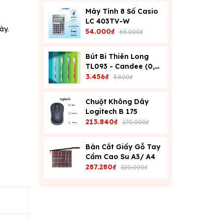
Máy Tính 8 Số Casio
LC 403TV-W
ày.
54.000₫
65.000₫
Bút Bi Thiên Long
TL093 - Candee (0,6
Mm) - Xanh
3.456₫
3.800₫
Chuột Không Dây
Logitech B 175
213.840₫
270.000₫
Bàn Cắt Giấy Gỗ Tay
Cầm Cao Su A3/ A4
287.280₫
320.000₫