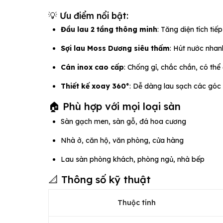
💡 Ưu điểm nổi bật:
Đầu lau 2 tầng thông minh
: Tăng diện tích ti
Sợi lau Moss Dương siêu thấm
: Hút nước nhanh
Cán inox cao cấp
: Chống gỉ, chắc chắn, có thể 
Thiết kế xoay 360°
: Dễ dàng lau sạch các góc
🏠 Phù hợp với mọi loại sàn
Sàn gạch men, sàn gỗ, đá hoa cương
Nhà ở, căn hộ, văn phòng, cửa hàng
Lau sàn phòng khách, phòng ngủ, nhà bếp
📐 Thông số kỹ thuật
Thuộc tính