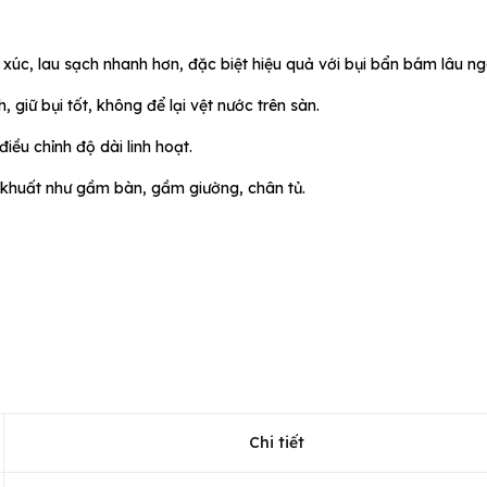
ếp xúc, lau sạch nhanh hơn, đặc biệt hiệu quả với bụi bẩn bám lâu ng
, giữ bụi tốt, không để lại vệt nước trên sàn.
điều chỉnh độ dài linh hoạt.
 khuất như gầm bàn, gầm giường, chân tủ.
Chi tiết