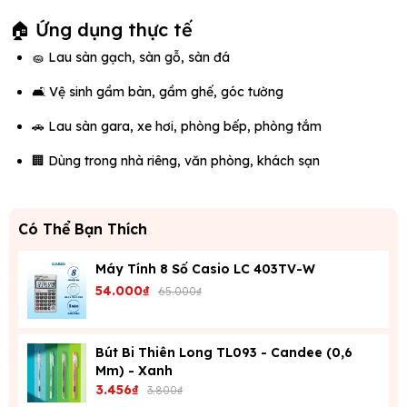
🏠 Ứng dụng thực tế
🧽 Lau sàn gạch, sàn gỗ, sàn đá
🛋️ Vệ sinh gầm bàn, gầm ghế, góc tường
🚗 Lau sàn gara, xe hơi, phòng bếp, phòng tắm
🏢 Dùng trong nhà riêng, văn phòng, khách sạn
Có Thể Bạn Thích
Máy Tính 8 Số Casio LC 403TV-W
54.000₫
65.000₫
Bút Bi Thiên Long TL093 - Candee (0,6
Mm) - Xanh
3.456₫
3.800₫