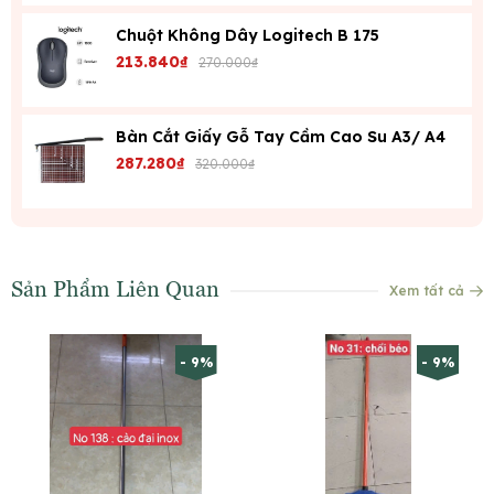
Chuột Không Dây Logitech B 175
213.840₫
270.000₫
Bàn Cắt Giấy Gỗ Tay Cầm Cao Su A3/ A4
287.280₫
320.000₫
Sản Phẩm Liên Quan
Xem tất cả
- 9%
- 9%