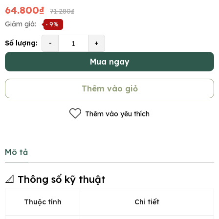
64.800₫
71.280₫
Giảm giá:
- 9%
Số lượng:
-
+
Mua ngay
Thêm vào giỏ
Thêm vào yêu thích
Mô tả
📐 Thông số kỹ thuật
Thuộc tính
Chi tiết