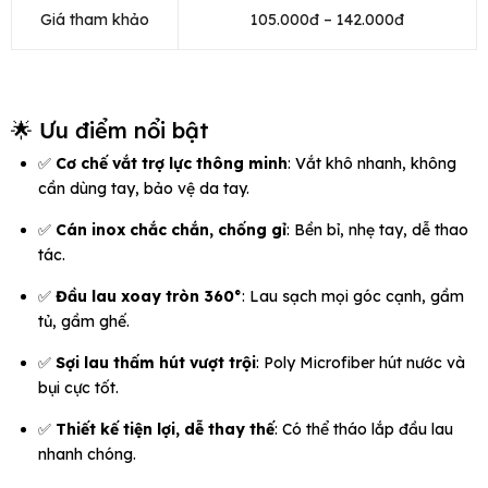
Giá tham khảo
105.000đ – 142.000đ
🌟 Ưu điểm nổi bật
✅
Cơ chế vắt trợ lực thông minh
: Vắt khô nhanh, không
cần dùng tay, bảo vệ da tay.
✅
Cán inox chắc chắn, chống gỉ
: Bền bỉ, nhẹ tay, dễ thao
tác.
✅
Đầu lau xoay tròn 360°
: Lau sạch mọi góc cạnh, gầm
tủ, gầm ghế.
✅
Sợi lau thấm hút vượt trội
: Poly Microfiber hút nước và
bụi cực tốt.
✅
Thiết kế tiện lợi, dễ thay thế
: Có thể tháo lắp đầu lau
nhanh chóng.