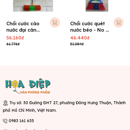
Chổi cước cào
Chổi cước quét
nước đại cán
nước béo - No :
Inox No : 138
31
56.160₫
46.440₫
61.776₫
51.084₫
Trụ sở: 30 Đường ĐHT 27, phường Đông Hưng Thuận, Thành
phố Hồ Chí Minh, Việt Nam.
0983 161 635