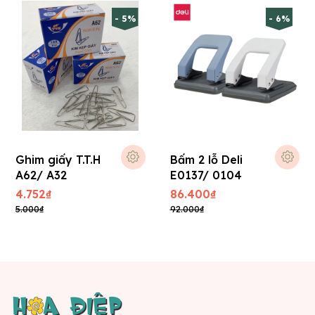
- 5%
- 6%
Ghim giấy T.T.H
Bấm 2 lỗ Deli
A62/ A32
E0137/ 0104
4.752₫
86.400₫
5.000₫
92.000₫