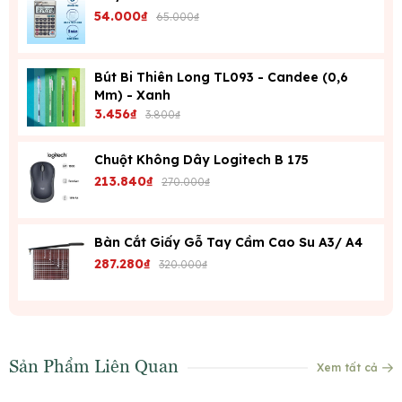
54.000₫
65.000₫
Bút Bi Thiên Long TL093 - Candee (0,6
Mm) - Xanh
3.456₫
3.800₫
Chuột Không Dây Logitech B 175
213.840₫
270.000₫
Bàn Cắt Giấy Gỗ Tay Cầm Cao Su A3/ A4
287.280₫
320.000₫
Sản Phẩm Liên Quan
Xem tất cả