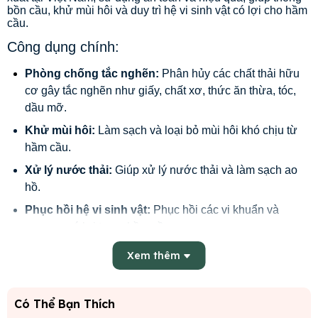
bồn cầu, khử mùi hôi và duy trì hệ vi sinh vật có lợi cho hầm
cầu.
Công dụng chính:
Phòng chống tắc nghẽn:
Phân hủy các chất thải hữu
cơ gây tắc nghẽn như giấy, chất xơ, thức ăn thừa, tóc,
dầu mỡ.
Khử mùi hôi:
Làm sạch và loại bỏ mùi hôi khó chịu từ
hầm cầu.
Xử lý nước thải:
Giúp xử lý nước thải và làm sạch ao
hồ.
Phục hồi hệ vi sinh vật:
Phục hồi các vi khuẩn và
enzyme có lợi trong hầm cầu.
Thành phần:
Xem thêm
Chứa các vi sinh vật phân giải như cellulose, protein,
tinh bột.
Có Thể Bạn Thích