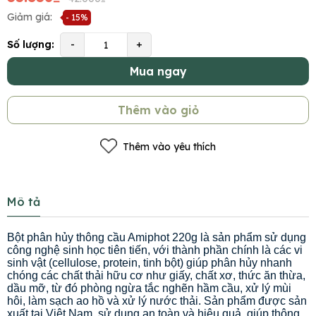
Giảm giá:
- 15%
Số lượng:
-
+
Mua ngay
Thêm vào giỏ
Thêm vào yêu thích
Mô tả
Bột phân hủy thông cầu Amiphot 220g là sản phẩm sử dụng
công nghệ sinh học tiên tiến, với thành phần chính là các vi
sinh vật (cellulose, protein, tinh bột) giúp phân hủy nhanh
chóng các chất thải hữu cơ như giấy, chất xơ, thức ăn thừa,
dầu mỡ, từ đó phòng ngừa tắc nghẽn hầm cầu, xử lý mùi
hôi, làm sạch ao hồ và xử lý nước thải. Sản phẩm được sản
xuất tại Việt Nam, sử dụng an toàn và hiệu quả, giúp thông