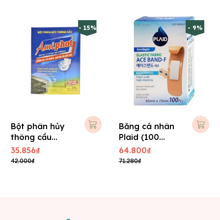
- 15%
- 9%
Bột phân hủy
Băng cá nhân
thông cầu
Plaid (100
Amiphot 220g
miếng/ hộp)
35.856₫
64.800₫
42.000₫
71.280₫