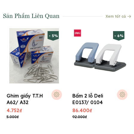
Sản Phẩm Liên Quan
Xem tất cả
- 5%
- 6%
Ghim giấy T.T.H
Bấm 2 lỗ Deli
A62/ A32
E0137/ 0104
4.752₫
86.400₫
5.000₫
92.000₫