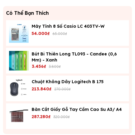
Có Thể Bạn Thích
Máy Tính 8 Số Casio LC 403TV-W
54.000₫
65.000₫
Bút Bi Thiên Long TL093 - Candee (0,6
Mm) - Xanh
3.456₫
3.800₫
Chuột Không Dây Logitech B 175
213.840₫
270.000₫
Bàn Cắt Giấy Gỗ Tay Cầm Cao Su A3/ A4
287.280₫
320.000₫