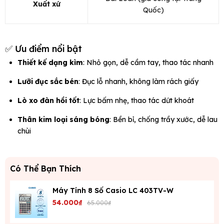
Xuất xứ
Quốc)
✅ Ưu điểm nổi bật
Thiết kế dạng kìm
: Nhỏ gọn, dễ cầm tay, thao tác nhanh
Lưỡi đục sắc bén
: Đục lỗ nhanh, không làm rách giấy
Lò xo đàn hồi tốt
: Lực bấm nhẹ, thao tác dứt khoát
Thân kim loại sáng bóng
: Bền bỉ, chống trầy xước, dễ lau
chùi
Có Thể Bạn Thích
Máy Tính 8 Số Casio LC 403TV-W
54.000₫
65.000₫