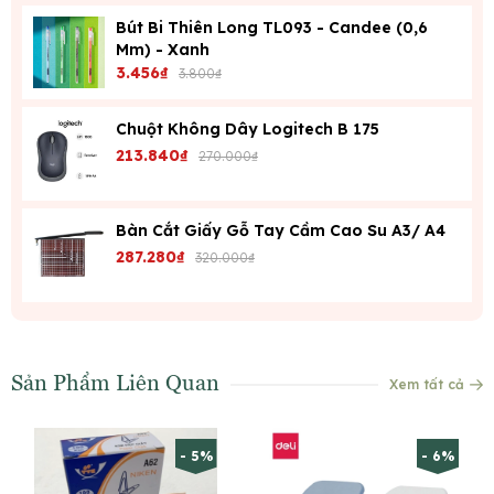
Bút Bi Thiên Long TL093 - Candee (0,6
Mm) - Xanh
3.456₫
3.800₫
Chuột Không Dây Logitech B 175
213.840₫
270.000₫
Bàn Cắt Giấy Gỗ Tay Cầm Cao Su A3/ A4
287.280₫
320.000₫
Sản Phẩm Liên Quan
Xem tất cả
- 5%
- 6%