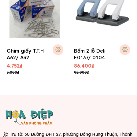
Ghim giấy T.T.H
Bấm 2 lỗ Deli
A62/ A32
E0137/ 0104
4.752₫
86.400₫
5.000₫
92.000₫
Trụ sở: 30 Đường ĐHT 27, phường Đông Hưng Thuận, Thành