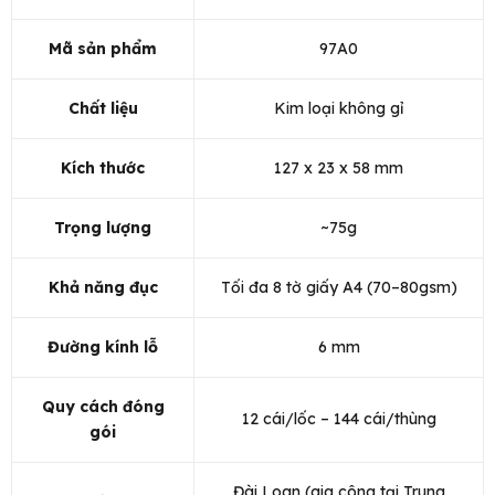
Mã sản phẩm
97A0
Chất liệu
Kim loại không gỉ
Kích thước
127 x 23 x 58 mm
Trọng lượng
~75g
Khả năng đục
Tối đa 8 tờ giấy A4 (70–80gsm)
Đường kính lỗ
6 mm
Quy cách đóng
12 cái/lốc – 144 cái/thùng
gói
Đài Loan (gia công tại Trung