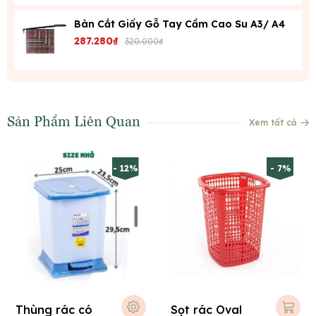
Bàn Cắt Giấy Gỗ Tay Cầm Cao Su A3/ A4
287.280₫
320.000₫
Sản Phẩm Liên Quan
Xem tất cả
- 12%
- 7%
Thùng rác có
Sọt rác Oval