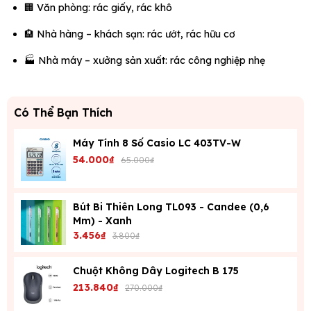
🏢 Văn phòng: rác giấy, rác khô
🏨 Nhà hàng – khách sạn: rác ướt, rác hữu cơ
🏭 Nhà máy – xưởng sản xuất: rác công nghiệp nhẹ
Có Thể Bạn Thích
Máy Tính 8 Số Casio LC 403TV-W
54.000₫
65.000₫
Bút Bi Thiên Long TL093 - Candee (0,6
Mm) - Xanh
3.456₫
3.800₫
Chuột Không Dây Logitech B 175
213.840₫
270.000₫