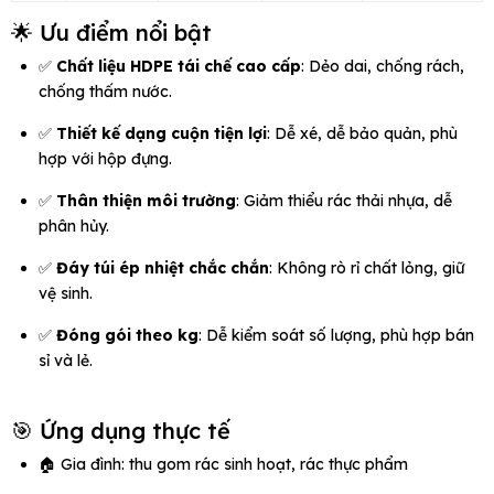
🌟 Ưu điểm nổi bật
✅
Chất liệu HDPE tái chế cao cấp
: Dẻo dai, chống rách,
chống thấm nước.
✅
Thiết kế dạng cuộn tiện lợi
: Dễ xé, dễ bảo quản, phù
hợp với hộp đựng.
✅
Thân thiện môi trường
: Giảm thiểu rác thải nhựa, dễ
phân hủy.
✅
Đáy túi ép nhiệt chắc chắn
: Không rò rỉ chất lỏng, giữ
vệ sinh.
✅
Đóng gói theo kg
: Dễ kiểm soát số lượng, phù hợp bán
sỉ và lẻ.
🎯 Ứng dụng thực tế
🏠 Gia đình: thu gom rác sinh hoạt, rác thực phẩm