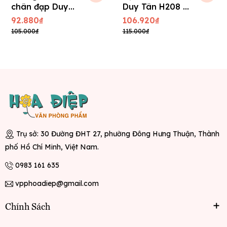
chân đạp Duy
Duy Tân H208 -
Tân
Cồ
92.880₫
106.920₫
105.000₫
115.000₫
Trụ sở: 30 Đường ĐHT 27, phường Đông Hưng Thuận, Thành
phố Hồ Chí Minh, Việt Nam.
0983 161 635
vpphoadiep@gmail.com
Chính Sách