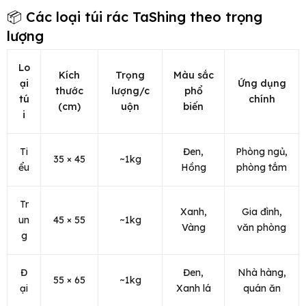
📦 Các loại túi rác TaShing theo trọng
lượng
Lo
Kích
Trọng
Màu sắc
ại
Ứng dụng
thước
lượng/c
phổ
tú
chính
(cm)
uộn
biến
i
Ti
Đen,
Phòng ngủ,
35 × 45
~1kg
ểu
Hồng
phòng tắm
Tr
Xanh,
Gia đình,
un
45 × 55
~1kg
Vàng
văn phòng
g
Đ
Đen,
Nhà hàng,
55 × 65
~1kg
ại
Xanh lá
quán ăn