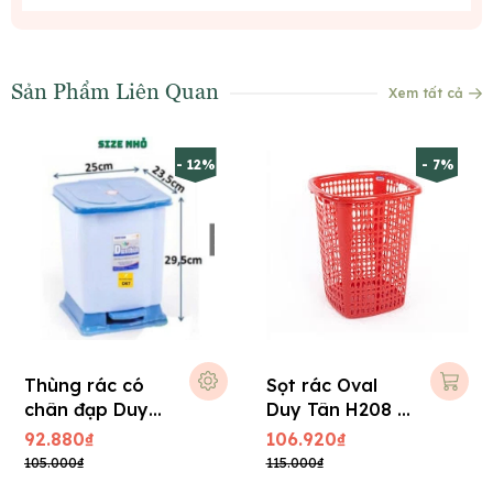
Sản Phẩm Liên Quan
Xem tất cả
- 12%
- 7%
Thùng rác có
Sọt rác Oval
chân đạp Duy
Duy Tân H208 -
Tân
Cồ
92.880₫
106.920₫
105.000₫
115.000₫