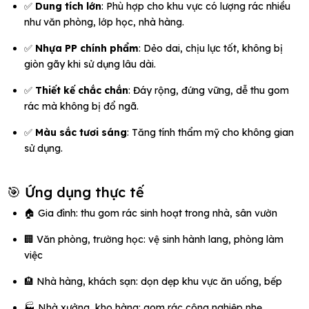
✅
Dung tích lớn
: Phù hợp cho khu vực có lượng rác nhiều
như văn phòng, lớp học, nhà hàng.
✅
Nhựa PP chính phẩm
: Dẻo dai, chịu lực tốt, không bị
giòn gãy khi sử dụng lâu dài.
✅
Thiết kế chắc chắn
: Đáy rộng, đứng vững, dễ thu gom
rác mà không bị đổ ngã.
✅
Màu sắc tươi sáng
: Tăng tính thẩm mỹ cho không gian
sử dụng.
🎯 Ứng dụng thực tế
🏠 Gia đình: thu gom rác sinh hoạt trong nhà, sân vườn
🏢 Văn phòng, trường học: vệ sinh hành lang, phòng làm
việc
🏨 Nhà hàng, khách sạn: dọn dẹp khu vực ăn uống, bếp
🏭 Nhà xưởng, kho hàng: gom rác công nghiệp nhẹ