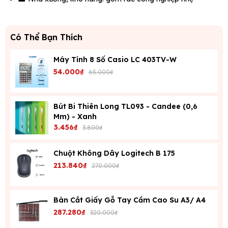
Có Thể Bạn Thích
Máy Tính 8 Số Casio LC 403TV-W
54.000₫
65.000₫
Bút Bi Thiên Long TL093 - Candee (0,6
Mm) - Xanh
3.456₫
3.800₫
Chuột Không Dây Logitech B 175
213.840₫
270.000₫
Bàn Cắt Giấy Gỗ Tay Cầm Cao Su A3/ A4
287.280₫
320.000₫