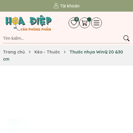
Tài khoản
0
Trang chủ
Kéo - Thước
Thước nhựa WinQ 20 &30
cm