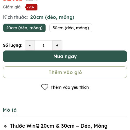
Giảm giá:
-9%
Kích thước:
20cm (dẻo, mỏng)
20cm (dẻo, mỏng)
30cm (dẻo, mỏng)
Số lượng:
-
+
Mua ngay
Thêm vào giỏ
Thêm vào yêu thích
Mô tả
🔹 Thước WinQ 20cm & 30cm – Dẻo, Mỏng