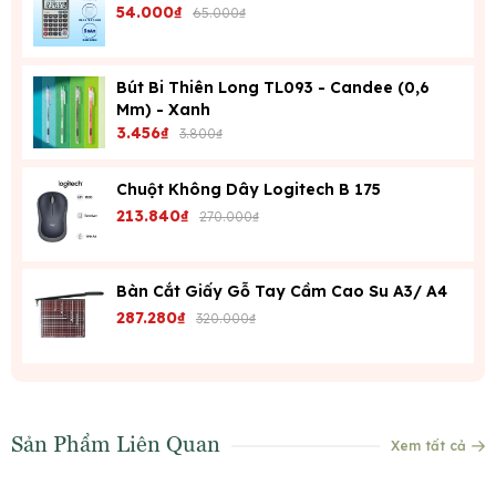
54.000₫
65.000₫
Bút Bi Thiên Long TL093 - Candee (0,6
Mm) - Xanh
3.456₫
3.800₫
Chuột Không Dây Logitech B 175
213.840₫
270.000₫
Bàn Cắt Giấy Gỗ Tay Cầm Cao Su A3/ A4
287.280₫
320.000₫
Sản Phẩm Liên Quan
Xem tất cả