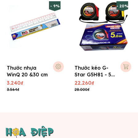
- 9%
- 20%
Thước nhựa
Thước kéo G-
WinQ 20 &30 cm
Star G5H81 - 5m
( cm )
3.240₫
22.260₫
3.564₫
28.000₫