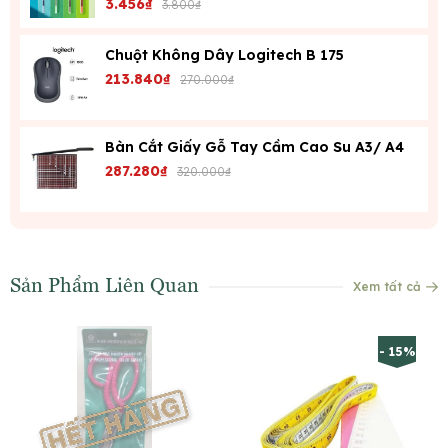
3.456₫
3.800₫
Chuột Không Dây Logitech B 175
213.840₫
270.000₫
Bàn Cắt Giấy Gỗ Tay Cầm Cao Su A3/ A4
287.280₫
320.000₫
Sản Phẩm Liên Quan
Xem tất cả
- 15%