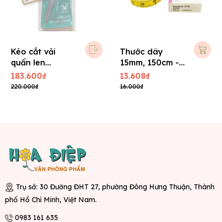
Kéo cắt vải
Thước dây
quấn len
15mm, 150cm -
Nguyễn Đình
Germany
183.600₫
13.608₫
10TR dài 26 cm
220.000₫
16.000₫
Trụ sở: 30 Đường ĐHT 27, phường Đông Hưng Thuận, Thành
phố Hồ Chí Minh, Việt Nam.
0983 161 635