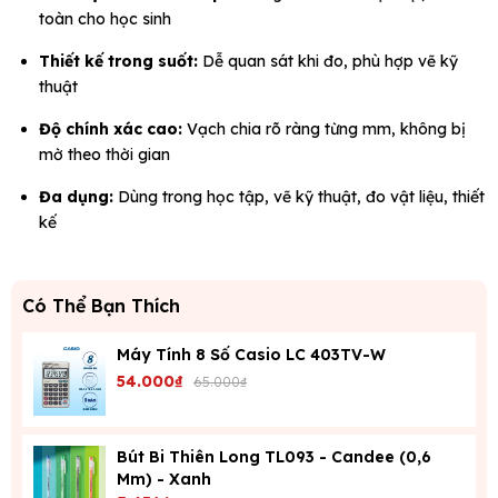
toàn cho học sinh
Thiết kế trong suốt:
Dễ quan sát khi đo, phù hợp vẽ kỹ
thuật
Độ chính xác cao:
Vạch chia rõ ràng từng mm, không bị
mờ theo thời gian
Đa dụng:
Dùng trong học tập, vẽ kỹ thuật, đo vật liệu, thiết
kế
Có Thể Bạn Thích
Máy Tính 8 Số Casio LC 403TV-W
54.000₫
65.000₫
Bút Bi Thiên Long TL093 - Candee (0,6
Mm) - Xanh