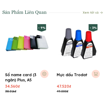
Sản Phẩm Liên Quan
Xem tất cả
- 9%
- 3%
Sổ name card (3
Mực dấu Trodat
ngăn) Plus, A5
34.560₫
47.520₫
38.016₫
49.000₫