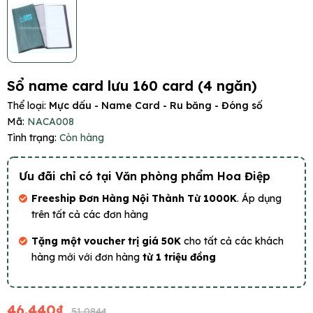
Sổ name card lưu 160 card (4 ngăn)
Thể loại:
Mực dấu - Name Card - Ru băng - Đóng số
Mã:
NACA008
Tình trạng:
Còn hàng
Ưu đãi chỉ có tại Văn phòng phẩm Hoa Điệp
Freeship Đơn Hàng Nội Thành Từ 1000K
. Áp dụng
trên tất cả các đơn hàng
Tặng một voucher trị giá 50K
cho tất cả các khách
hàng mới với đơn hàng
từ 1 triệu đồng
46.440₫
51.084₫