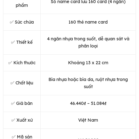
Sổ name card lưu 160 card (4 ngăn)
phẩm
✅ Sức chứa
160 thẻ name card
4 ngăn nhựa trong suốt, dễ quan sát và
✅ Thiết kế
phân loại
✅ Kích thước
Khoảng 13 x 22 cm
Bìa nhựa hoặc bìa da, ruột nhựa trong
✅ Chất liệu
suốt
✅ Giá bán
46.440₫ – 51.084₫
✅ Xuất xứ
Việt Nam
✅ Mã sản