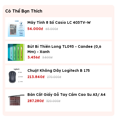
Có Thể Bạn Thích
Máy Tính 8 Số Casio LC 403TV-W
54.000₫
65.000₫
Bút Bi Thiên Long TL093 - Candee (0,6
Mm) - Xanh
3.456₫
3.800₫
Chuột Không Dây Logitech B 175
213.840₫
270.000₫
Bàn Cắt Giấy Gỗ Tay Cầm Cao Su A3/ A4
287.280₫
320.000₫