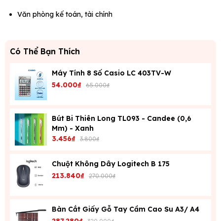
Văn phòng kế toán, tài chính
Có Thể Bạn Thích
Máy Tính 8 Số Casio LC 403TV-W
54.000₫
65.000₫
Bút Bi Thiên Long TL093 - Candee (0,6
Mm) - Xanh
3.456₫
3.800₫
Chuột Không Dây Logitech B 175
213.840₫
270.000₫
Bàn Cắt Giấy Gỗ Tay Cầm Cao Su A3/ A4