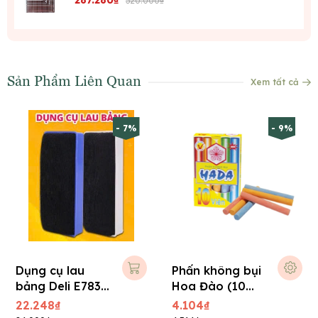
287.280₫
320.000₫
Sản Phẩm Liên Quan
Xem tất cả
- 7%
- 9%
Dụng cụ lau
Phấn không bụi
bảng Deli E7837
Hoa Đào (10
có từ tính
viên/ hộp)
22.248₫
4.104₫