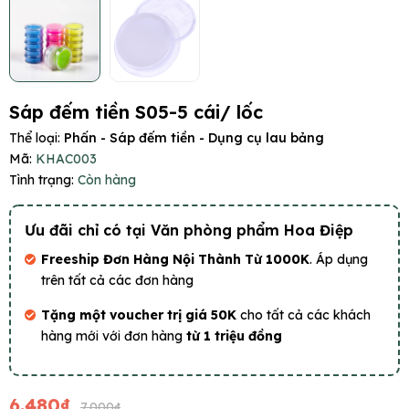
Sáp đếm tiền S05-5 cái/ lốc
Thể loại:
Phấn - Sáp đếm tiền - Dụng cụ lau bảng
Mã:
KHAC003
Tình trạng:
Còn hàng
Ưu đãi chỉ có tại Văn phòng phẩm Hoa Điệp
Freeship Đơn Hàng Nội Thành Từ 1000K
. Áp dụng
trên tất cả các đơn hàng
Tặng một voucher trị giá 50K
cho tất cả các khách
hàng mới với đơn hàng
từ 1 triệu đồng
6.480₫
7.000₫